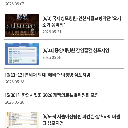
2026-06-07
[6/3] 국제성모병원-인천시립교향악단 ‘요기
조기 음악회’
2026-05-31
[6/21] 중앙대병원 감염질환 심포지엄
2026-05-28
[6/11~12] 연세대 의대 ‘에비슨 의생명 심포지엄’
2026-05-28
[5/30] 대한의사협회 2026 재택의료특별위원회 포럼
2026-05-26
[6/5~6] 서울아산병원 파킨슨·알츠하이머센
터 심포지엄