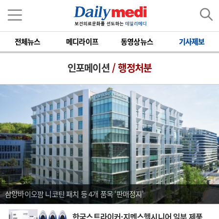
전체뉴스
메디라이프
동영상뉴스
기사제보
인포메이션
/ 행정처분
삼양바이오팜 니코틴 패치 등 4개 품목 ‘판매정지’
한국스트라이커·지멘스헬시니어 일부 제품