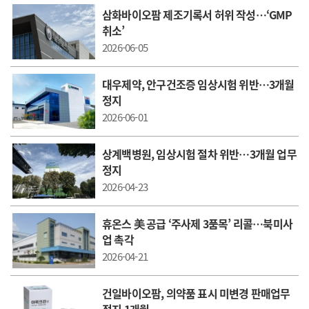
삼화바이오팜 제조기록서 허위 작성…‘GMP
취소’
2026-06-05
대우제약, 안구건조증 임상시험 위반…3개월
정지
2026-06-01
상계백병원, 임상시험 절차 위반…3개월 업무
정지
2026-04-23
휴온스 美 공급 ‘주사제 3품목’ 리콜…북미사
업 촉각
2026-04-21
건일바이오팜, 의약품 표시 미변경 판매업무
정지 1개월