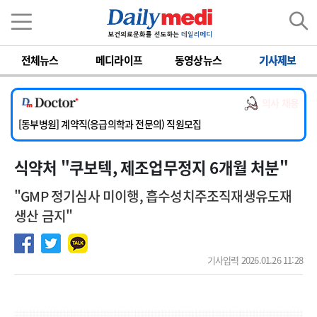
이름
비밀번호
전체뉴스
메디라이프
동영상뉴스
기사제보
[서울아산병원] 2026년 하반기 인턴 모집
[영남대학교의료원] 마취통증의학과 임기제 임상의사 채용
의사 채용
[충남대학교병원] 소아청소년과(소아응급전담) 계약직 의사 공개채용
[동부병원] 계약직(응급의학과 전문의) 직원모집
[이대목동병원] 하반기 전공의(레지던트1년차) 모집
식약처 "쿠보텍, 제조업무정지 6개월 처분"
[서울아산병원] 2026년 하반기 인턴 모집
[영남대학교의료원] 마취통증의학과 임기제 임상의사 채용
"GMP 정기심사 미이행, 흡수성치주조직재생유도재
생산 금지"
기사입력 2026.01.26 11:28