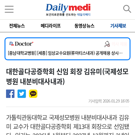
이름
비밀번호
전체뉴스
메디라이프
동영상뉴스
기사제보
[단국대학교병원] 임상전담교원 및 전임의 초빙
[해운대부민병원] [해운대] 2026년 하반기 인턴 모집
의사 채용
[서울아산병원] 건강증진센터 소화기파트 건진교수 초빙
[충남대학교병원] [세종] 임상교수요원(류마티스내과) 공개채용 상시모집
[이대서울병원] 정형외과 일반의 초빙
대한골다공증학회 신임 회장 김유미(국제성모
[단국대학교병원] 임상전담교원 및 전임의 초빙
[해운대부민병원] [해운대] 2026년 하반기 인턴 모집
병원 내분비대사내과)
기사입력 2026.01.29 18:05
가톨릭관동대학교 국제성모병원 내분비대사내과 김유
미 교수가 대한골다공증학회 제13대 회장으로 선임됐