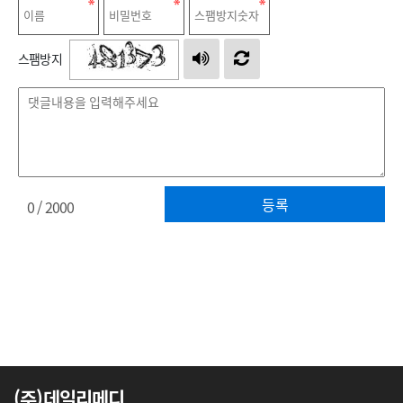
스팸방지
등록
0
/ 2000
(주)데일리메디