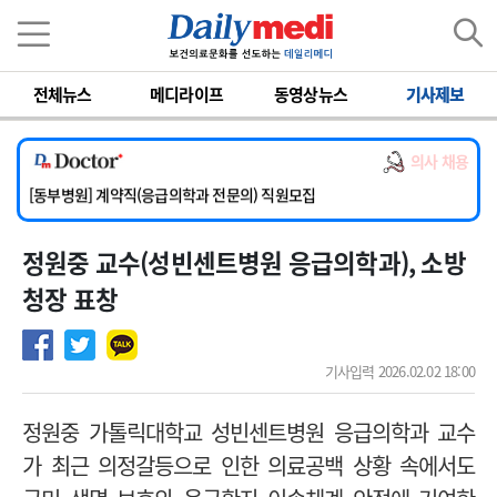
이름
비밀번호
전체뉴스
메디라이프
동영상뉴스
기사제보
[서울아산병원] 2026년 하반기 인턴 모집
[영남대학교의료원] 마취통증의학과 임기제 임상의사 채용
의사 채용
[충남대학교병원] 소아청소년과(소아응급전담) 계약직 의사 공개채용
[동부병원] 계약직(응급의학과 전문의) 직원모집
[이대목동병원] 하반기 전공의(레지던트1년차) 모집
정원중 교수(성빈센트병원 응급의학과), 소방
[서울아산병원] 2026년 하반기 인턴 모집
[영남대학교의료원] 마취통증의학과 임기제 임상의사 채용
청장 표창
기사입력 2026.02.02 18:00
정원중 가톨릭대학교 성빈센트병원 응급의학과 교수
가 최근 의정갈등으로 인한 의료공백 상황 속에서도