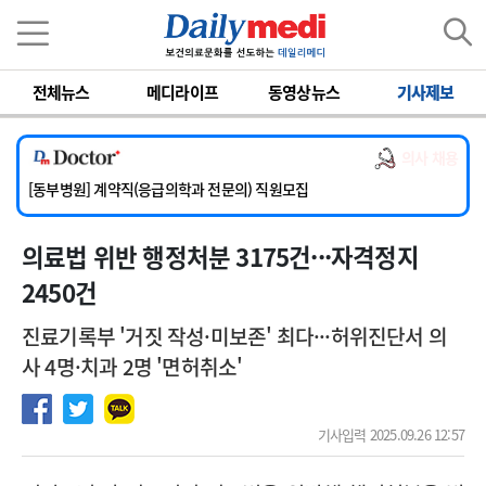
이름
비밀번호
[서울아산병원] 2026년 하반기 인턴 모집
전체뉴스
메디라이프
동영상뉴스
기사제보
[영남대학교의료원] 마취통증의학과 임기제 임상의사 채용
[충남대학교병원] 소아청소년과(소아응급전담) 계약직 의사 공개채용
의사 채용
[동부병원] 계약직(응급의학과 전문의) 직원모집
[이대목동병원] 하반기 전공의(레지던트1년차) 모집
[서울아산병원] 2026년 하반기 인턴 모집
의료법 위반 행정처분 3175건···자격정지
[영남대학교의료원] 마취통증의학과 임기제 임상의사 채용
2450건
진료기록부 '거짓 작성·미보존' 최다···허위진단서 의
사 4명·치과 2명 '면허취소'
기사입력 2025.09.26 12:57