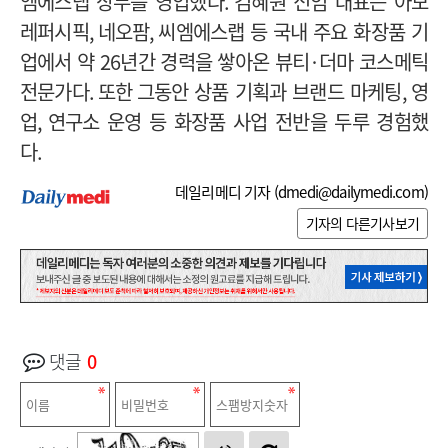
엠에스랩 상무를 영입했다
.
김혜원 신임 대표는 아모
레퍼시픽
,
네오팜
,
씨엠에스랩 등 국내 주요 화장품 기
업에서 약
26
년간 경력을 쌓아온 뷰티
·
더마 코스메틱
전문가다
. 또한
그동안 상품 기획과 브랜드 마케팅
,
영
업
,
연구소 운영 등 화장품 사업 전반을 두루 경험했
다
.
데일리메디 기자 (
dmedi@dailymedi.com
)
기자의 다른기사보기
댓글
0