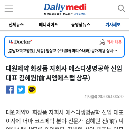
이름
비밀번호
전체뉴스
메디라이프
동영상뉴스
기사제보
[단국대학교병원] 임상전담교원 및 전임의 초빙
[해운대부민병원] [해운대] 2026년 하반기 인턴 모집
의사 채용
[서울아산병원] 건강증진센터 소화기파트 건진교수 초빙
[충남대학교병원] [세종] 임상교수요원(류마티스내과) 공개채용 상시모집
[이대서울병원] 정형외과 일반의 초빙
대원제약 화장품 자회사 에스디생명공학 신임
[단국대학교병원] 임상전담교원 및 전임의 초빙
[해운대부민병원] [해운대] 2026년 하반기 인턴 모집
대표 김혜원(前 씨엠에스랩 상무)
기사입력 2026.06.18 05:40
대원제약이 화장품 자회사 에스디생명공학 신임 대표
이사에 더마 코스메틱 분야 전문가 김혜원 전
(
前
)
씨