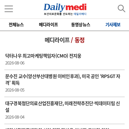
전체뉴스
메디라이프
동영상뉴스
기사제보
메디라이프
/ 동정
닥터나우 최고마케팅책임자(CMO) 전지웅
2026-08-06
문수진 교수( 양산부산대병원 이비인후과), 미국 공인 ‘RPSGT 자
격’ 획득
2026-08-05
대구경북첨단의료산업진흥재단, 미래전략추진단·빅데이터팀 신
설
2026-08-04