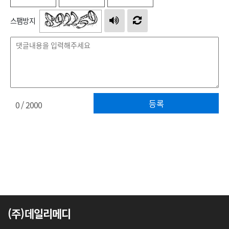
스팸방지
등록
0
/ 2000
(주)데일리메디