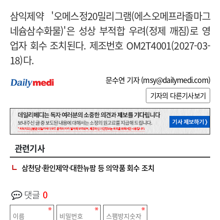
삼익제약 '오메스정20밀리그램(에스오메프라졸마그
네슘삼수화물)'은 성상 부적합 우려(정제 깨짐)로 영
업자 회수 조치된다. 제조번호 OM2T4001(2027-03-
18)다.
문수연 기자 (
msy@dailymedi.com
)
기자의 다른기사보기
관련기사
삼천당·환인제약·대한뉴팜 등 의약품 회수 조치
댓글
0