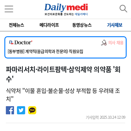
이름
비밀번호
전체뉴스
메디라이프
동영상뉴스
기사제보
[서울아산병원] 2026년 하반기 인턴 모집
[영남대학교의료원] 마취통증의학과 임기제 임상의사 채용
의사 채용
[충남대학교병원] 소아청소년과(소아응급전담) 계약직 의사 공개채용
[동부병원] 계약직(응급의학과 전문의) 직원모집
[이대목동병원] 하반기 전공의(레지던트1년차) 모집
파마리서치·라이트팜텍·삼익제약 의약품 '회
[서울아산병원] 2026년 하반기 인턴 모집
[영남대학교의료원] 마취통증의학과 임기제 임상의사 채용
수'
식약처 "이물 혼입-불순물·성상 부적합 등 우려돼 조
치"
기사입력 2025.10.24 12:09