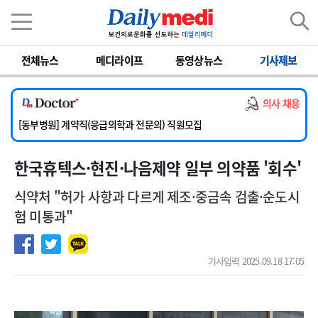
이름
비밀번호
전체뉴스
메디라이프
동영상뉴스
기사제보
[서울아산병원] 2026년 하반기 인턴 모집
[영남대학교의료원] 마취통증의학과 임기제 임상의사 채용
의사 채용
[충남대학교병원] 소아청소년과(소아응급전담) 계약직 의사 공개채용
[동부병원] 계약직(응급의학과 전문의) 직원모집
[이대목동병원] 하반기 전공의(레지던트1년차) 모집
한국휴텍스·현진·나음제약 일부 의약품 '회수'
[서울아산병원] 2026년 하반기 인턴 모집
[영남대학교의료원] 마취통증의학과 임기제 임상의사 채용
식약처 "허가 사항과 다르게 제조·중금속 검출·순도시
험 미통과"
기사입력 2025.09.18 17:05