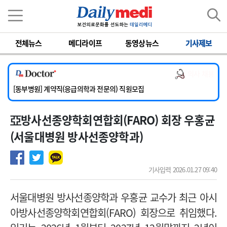
이름
비밀번호
전체뉴스
메디라이프
동영상뉴스
기사제보
[서울아산병원] 2026년 하반기 인턴 모집
[영남대학교의료원] 마취통증의학과 임기제 임상의사 채용
의사 채용
[충남대학교병원] 소아청소년과(소아응급전담) 계약직 의사 공개채용
[동부병원] 계약직(응급의학과 전문의) 직원모집
[이대목동병원] 하반기 전공의(레지던트1년차) 모집
亞방사선종양학회연합회(FARO) 회장 우홍균
[서울아산병원] 2026년 하반기 인턴 모집
[영남대학교의료원] 마취통증의학과 임기제 임상의사 채용
(서울대병원 방사선종양학과)
기사입력 2026.01.27 09:40
서울대병원 방사선종양학과 우홍균 교수가 최근 아시
아방사선종양학회연합회(FARO) 회장으로 취임했다.