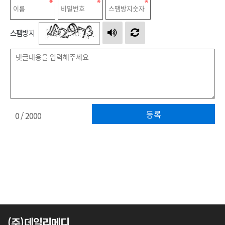
스팸방지
등록
0
/ 2000
(주)데일리메디