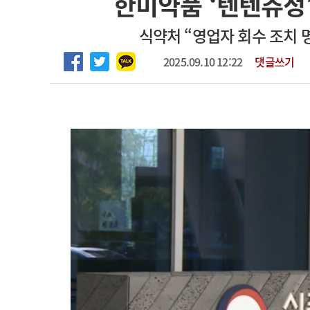
한미약품 ‘텐텐츄정’
2026년 하반기 인턴 모집
고객센터
회사소개
법적고지
식약처 “영업자 회수 조치 
마취통증의학과 임기제 임상의사 채용
2025.09.10 12:22
댓글쓰기