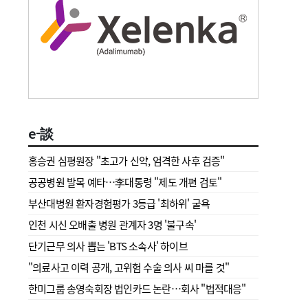
e-談
홍승권 심평원장 " 초고가 신약, 엄격한 사후 검증"
공공병원 발목 예타…李대통령 "제도 개편 검토"
부산대병원 환자경험평가 3등급 '최하위' 굴욕
인천 시신 오배출 병원 관계자 3명 '불구속'
단기근무 의사 뽑는 'BTS 소속사' 하이브
"의료사고 이력 공개, 고위험 수술 의사 씨 마를 것"
한미그룹 송영숙회장 법인카드 논란…회사 "법적대응"