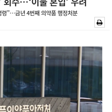
 회수…‘이물 혼입’ 우려
~2026-08-31
광고안내
명령”…금년 4번째 의약품 행정처분
채용시까지