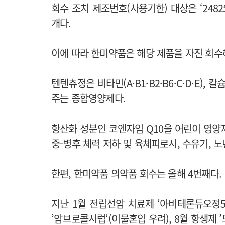
회수 조치 제조번호(사용기한) 대상은 ‘24825117(2
개다.
이에 따라 한미약품은 해당 제품을 자진 회수
텐텐츄정은 비타민(A·B1·B2·B6·C·D·E)
주는 종합영양제다.
항산화 성분인 코엔자임 Q10을 어린이 영양
중-병후 체력 저하 및 육체피로시, 수유기, 
한편, 한미약품 의약품 회수는 올해 4번째다.
지난 1월 전립선암 치료제 ‘아비테론듀오정50
’암브로콜시럽‘(이물혼입 우려), 8월 항생제 