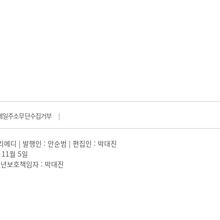
메일주소무단수집거부
|
일리메디 | 발행인 : 안순범 | 편집인 : 박대진
 11월 5일
 |청소년보호책임자 : 박대진