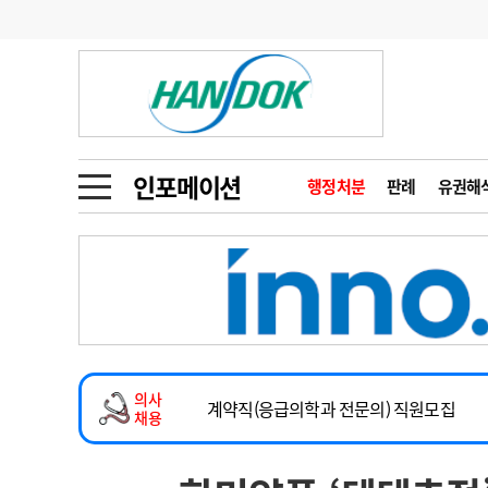
기부
모집
메디인포
인사
부음
오피니언
칼럼
건강정보
금주의 검색어
인물
초대석
피플
인포메이션
행정처분
판례
유권해
1
의사인력 수급 추
동영상뉴스
2
성분명 처방
2026년 하반기 인턴 모집
포토뉴스
포토뉴스
3
AI의료
마취통증의학과 임기제 임상의사 채용
4
전공의 모집 결과
메디 Hospital
지역병원
중소병원
소아청소년과(소아응급전담) 계약직 의사
5
의사국시 합격률
의사
인포메이션
행정처분
판례
계약직(응급의학과 전문의) 직원모집
채용
하반기 전공의(레지던트1년차) 모집
학회·연수강좌
학회/연수강좌
행사