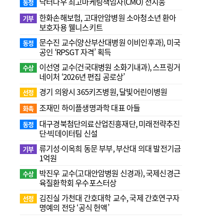
닥터나우 최고마케팅책임자(CMO) 전지웅
동정
한화손해보험, 고대안암병원 소아청소년 환아
기부
보호자용 웰니스키트
문수진 교수( 양산부산대병원 이비인후과), 미국
동정
공인 ‘RPSGT 자격’ 획득
이선영 교수(건국대병원 소화기내과), 스프링거
수상
네이처 ‘2026년 편집 공로상’
경기 의왕시 365키즈병원, 달빛어린이병원
선정
조재민 하이플생명과학 대표 아들
화촉
대구경북첨단의료산업진흥재단, 미래전략추진
동정
단·빅데이터팀 신설
류기성·이옥희 동문 부부, 부산대 의대 발전기금
기부
1억원
박진우 교수(고대안암병원 신경과), 국제신경근
수상
육질환학회 우수포스터상
김진실 가천대 간호대학 교수, 국제 간호연구자
선정
명예의 전당 ‘공식 헌액’