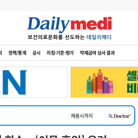
변경
사고
수첩
석
정책/통계
공시
지침·기준·평가
약제급여 심사 결과
계
6
관리급여 실시
7
지필공 지원책
~2026-08-31
8
수련환경 개선
채용시까지
9
의과대학 입시
 공개채용
채용시까지
10
약가인하
유권해석
정책/통계
공시
채용시까지
~2026-08-15