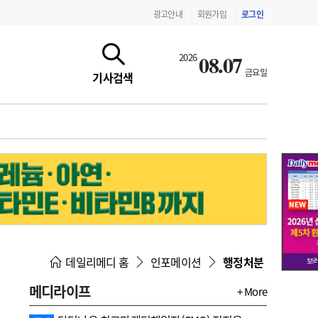
광고안내
회원가입
로그인
|
|
08.07
2026
금요일
기사검색
지침·기준·평가
약제급여 심사 결과
데일리메디 홈
인포메이션
행정처분
메디라이프
+ More