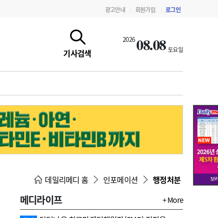
광고안내
회원가입
로그인
|
|
08.08
2026
토요일
기사검색
지침·기준·평가
약제급여 심사 결과
데일리메디 홈
인포메이션
행정처분
메디라이프
+ More