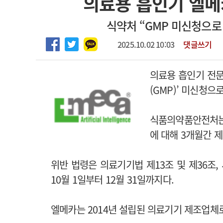
의료용 흡인기 엘메
2026년 하반기 인턴 모집
고객센터
회사소개
법적고지
식약처 “GMP 미신청으로 
마취통증의학과 임기제 임상의사 채용
2025.10.02 10:03
댓글쓰기
의료용 흡인기 전문
(GMP)’ 미신청으
식품의약품안전처는 
에 대해 3개월간 
위반 법령은 의료기기법 제13조 및 제36조, 
10월 1일부터 12월 31일까지다.
엘메카는 2014년 설립된 의료기기 제조업체