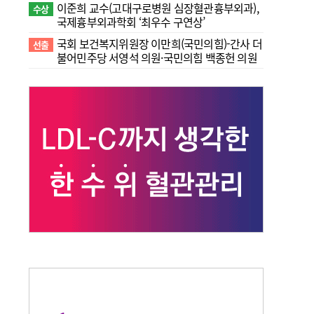
이준희 교수(고대구로병원 심장혈관흉부외과),
수상
국제흉부외과학회 ‘최우수 구연상’
국회 보건복지위원장 이만희(국민의힘)-간사 더
선출
불어민주당 서영석 의원·국민의힘 백종헌 의원