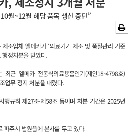
카, 제조정지 3개월 처분
~2026-08-31
광고안내
10월~12월 해당 품목 생산 중단”
채용시까지
 제조업체 엘메카가 ‘의료기기 제조 및 품질관리 기준
로 행정처분을 받았다.
최근 엘메카 전동식의료용흡인기(제인18-4798호)
제조업무 정지 처분을 내렸다.
시행규칙 제27조·제58조 등이며 처분 기간은 2025년
로 파주시 법원읍에 본사를 두고 있다.