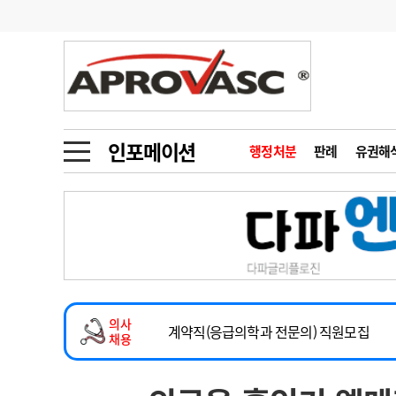
기부
모집
메디인포
인사
부음
오피니언
칼럼
건강정보
금주의 검색어
인물
초대석
피플
인포메이션
행정처분
판례
유권해
1
의사인력 수급 추
동영상뉴스
2
성분명 처방
2026년 하반기 인턴 모집
포토뉴스
포토뉴스
3
AI의료
마취통증의학과 임기제 임상의사 채용
4
전공의 모집 결과
메디 Hospital
지역병원
중소병원
소아청소년과(소아응급전담) 계약직 의사
5
의사국시 합격률
의사
인포메이션
행정처분
판례
계약직(응급의학과 전문의) 직원모집
채용
하반기 전공의(레지던트1년차) 모집
학회·연수강좌
학회/연수강좌
행사