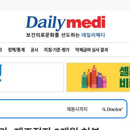
변경
사고
수첩
석
정책/통계
공시
지침·기준·평가
약제급여 심사 결과
계
6
관리급여 실시
7
지필공 지원책
~2026-08-31
8
수련환경 개선
채용시까지
9
의과대학 입시
 공개채용
채용시까지
10
약가인하
유권해석
정책/통계
공시
채용시까지
~2026-08-15