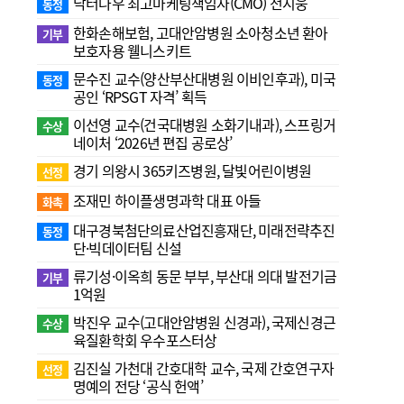
닥터나우 최고마케팅책임자(CMO) 전지웅
동정
한화손해보험, 고대안암병원 소아청소년 환아
기부
보호자용 웰니스키트
문수진 교수( 양산부산대병원 이비인후과), 미국
동정
공인 ‘RPSGT 자격’ 획득
이선영 교수(건국대병원 소화기내과), 스프링거
수상
네이처 ‘2026년 편집 공로상’
경기 의왕시 365키즈병원, 달빛어린이병원
선정
조재민 하이플생명과학 대표 아들
화촉
대구경북첨단의료산업진흥재단, 미래전략추진
동정
단·빅데이터팀 신설
류기성·이옥희 동문 부부, 부산대 의대 발전기금
기부
1억원
박진우 교수(고대안암병원 신경과), 국제신경근
수상
육질환학회 우수포스터상
김진실 가천대 간호대학 교수, 국제 간호연구자
선정
명예의 전당 ‘공식 헌액’