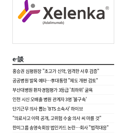
e-談
홍승권 심평원장 " 초고가 신약, 엄격한 사후 검증"
공공병원 발목 예타…李대통령 "제도 개편 검토"
부산대병원 환자경험평가 3등급 '최하위' 굴욕
인천 시신 오배출 병원 관계자 3명 '불구속'
단기근무 의사 뽑는 'BTS 소속사' 하이브
"의료사고 이력 공개, 고위험 수술 의사 씨 마를 것"
한미그룹 송영숙회장 법인카드 논란…회사 "법적대응"