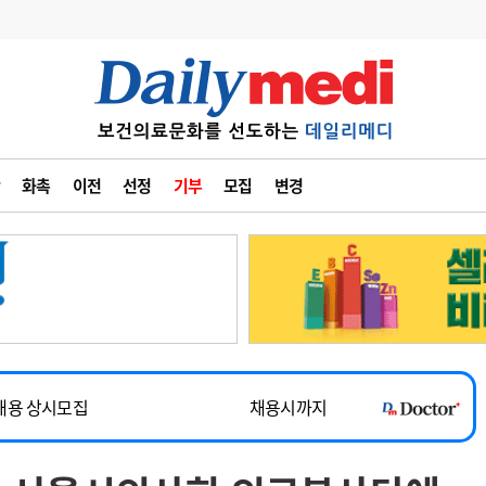
변경
사고
수첩
화촉
이전
선정
기부
모집
변경
계
6
관리급여 실시
7
지필공 지원책
~2026-08-31
8
수련환경 개선
채용시까지
9
의과대학 입시
채용시까지
10
약가인하
유권해석
정책/통계
공시
채용 상시모집
채용시까지
~2026-08-15