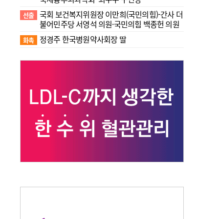
국회 보건복지위원장 이만희(국민의힘)-간사 더
선출
불어민주당 서영석 의원·국민의힘 백종헌 의원
정경주 한국병원약사회장 딸
화촉