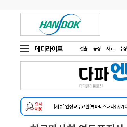
기부
모집
메디인포
인사
부음
오피니언
칼럼
건강정보
금주의 검색어
인물
초대석
피플
메디라이프
선출
동정
사고
수상
1
의사인력 수급 추
동영상뉴스
2
성분명 처방
임상전담교원 및 전임의 초빙
포토뉴스
포토뉴스
3
AI의료
[해운대] 2026년 하반기 인턴 모집
4
전공의 모집 결과
메디 Hospital
지역병원
중소병원
건강증진센터 소화기파트 건진교수 초빙
5
의사국시 합격률
의사
인포메이션
행정처분
판례
[세종] 임상교수요원(류마티스내과) 공개
채용
정형외과 일반의 초빙
학회·연수강좌
학회/연수강좌
행사