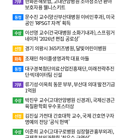
한화손해보험, 고대안암병원 소아청소년 환아
기부
보호자용 웰니스키트
문수진 교수( 양산부산대병원 이비인후과), 미국
동정
공인 ‘RPSGT 자격’ 획득
이선영 교수(건국대병원 소화기내과), 스프링거
수상
네이처 ‘2026년 편집 공로상’
경기 의왕시 365키즈병원, 달빛어린이병원
선정
조재민 하이플생명과학 대표 아들
화촉
대구경북첨단의료산업진흥재단, 미래전략추진
동정
단·빅데이터팀 신설
류기성·이옥희 동문 부부, 부산대 의대 발전기금
기부
1억원
박진우 교수(고대안암병원 신경과), 국제신경근
수상
육질환학회 우수포스터상
김진실 가천대 간호대학 교수, 국제 간호연구자
선정
명예의 전당 ‘공식 헌액’
이준희 교수(고대구로병원 심장혈관흉부외과),
수상
국제흉부외과학회 ‘최우수 구연상’