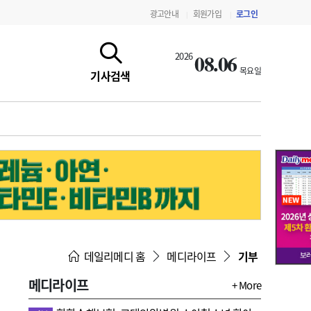
광고안내
회원가입
로그인
|
|
08.06
2026
목요일
기사검색
지침·기준·평가
약제급여 심사 결과
데일리메디 홈
메디라이프
기부
메디라이프
+ More