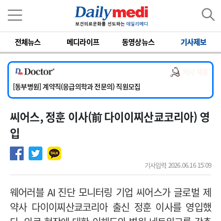
이름
비밀번호
전체뉴스
메디라이프
동영상뉴스
기사제보
[서울아산병원] 2026년 하반기 인턴 모집
[영남대학교의료원] 마취통증의학과 임기제 임상의사 채용
의사 채용
[충남대학교병원] 소아청소년과(소아응급전담) 계약직 의사 공개채용
[동부병원] 계약직(응급의학과 전문의) 직원모집
[이대목동병원] 하반기 전공의(레지던트1년차) 모집
씨어스, 정훈 이사(前 다이이찌산쿄코리아) 영
[서울아산병원] 2026년 하반기 인턴 모집
[영남대학교의료원] 마취통증의학과 임기제 임상의사 채용
입
기사입력 2026.06.16 15:09
웨어러블
AI
진단 모니터링 기업 씨어스가 글로벌 제
약사 다이이찌산쿄코리아 출신 정훈 이사를 영입했