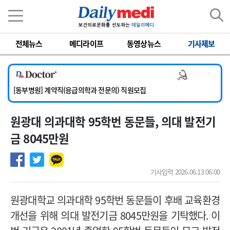
이름
비밀번호
전체뉴스
메디라이프
동영상뉴스
기사제보
[서울아산병원] 2026년 하반기 인턴 모집
[영남대학교의료원] 마취통증의학과 임기제 임상의사 채용
의사 채용
[충남대학교병원] 소아청소년과(소아응급전담) 계약직 의사 공개채용
[동부병원] 계약직(응급의학과 전문의) 직원모집
[이대목동병원] 하반기 전공의(레지던트1년차) 모집
원광대 의과대학 95학번 동문들, 의대 발전기
[서울아산병원] 2026년 하반기 인턴 모집
[영남대학교의료원] 마취통증의학과 임기제 임상의사 채용
금 8045만원
기사입력 2026.06.13 06:00
원광대학교 의과대학
95
학번 동문들이 후배 교육환경
개선을 위해 의대 발전기금
8045
만원을 기탁했다
.
이