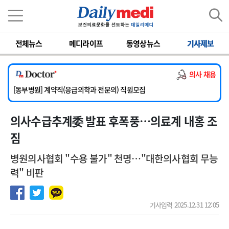
이름
비밀번호
전체뉴스
메디라이프
동영상뉴스
기사제보
[서울아산병원] 2026년 하반기 인턴 모집
[영남대학교의료원] 마취통증의학과 임기제 임상의사 채용
의사 채용
[충남대학교병원] 소아청소년과(소아응급전담) 계약직 의사 공개채용
[동부병원] 계약직(응급의학과 전문의) 직원모집
[이대목동병원] 하반기 전공의(레지던트1년차) 모집
의사수급추계委 발표 후폭풍…의료계 내홍 조
[서울아산병원] 2026년 하반기 인턴 모집
[영남대학교의료원] 마취통증의학과 임기제 임상의사 채용
짐
병원의사협회 "수용 불가" 천명…"대한의사협회 무능
력" 비판
기사입력 2025.12.31 12:05