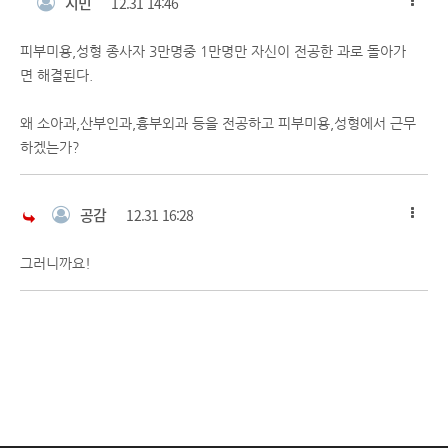
시민
12.31 14:46
피부미용,성형 종사자 3만명중 1만명만 자신이 전공한 과로 돌아가
면 해결된다.
왜 소아과,산부인과,흉부외과 등을 전공하고 피부미용,성형에서 근무
하겠는가?
공감
12.31 16:28
그러니까요!