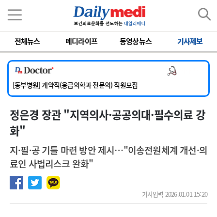
이름
비밀번호
전체뉴스
메디라이프
동영상뉴스
기사제보
[서울아산병원] 2026년 하반기 인턴 모집
[영남대학교의료원] 마취통증의학과 임기제 임상의사 채용
의사 채용
[충남대학교병원] 소아청소년과(소아응급전담) 계약직 의사 공개채용
[동부병원] 계약직(응급의학과 전문의) 직원모집
[이대목동병원] 하반기 전공의(레지던트1년차) 모집
정은경 장관 "지역의사·공공의대·필수의료 강
[서울아산병원] 2026년 하반기 인턴 모집
[영남대학교의료원] 마취통증의학과 임기제 임상의사 채용
화"
지·필·공 기틀 마련 방안 제시…"이송전원체계 개선·의
료인 사법리스크 완화"
기사입력 2026.01.01 15:20