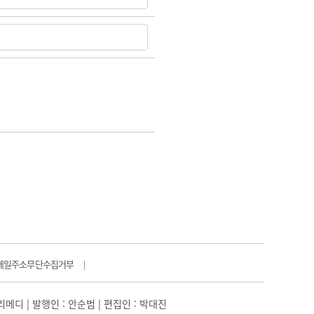
메일주소무단수집거부
|
일리메디 | 발행인 : 안순범 | 편집인 : 박대진