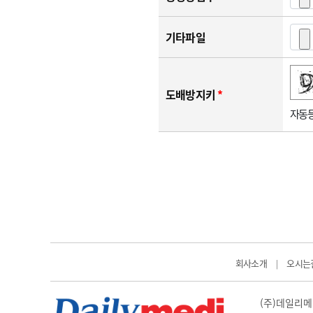
기타파일
숫자음성듣기
새로고침
도배방지키
*
자동등
회사소개
오시는
|
(주)데일리메디