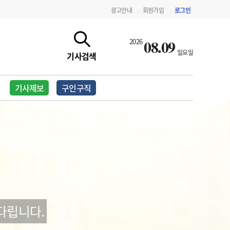
광고안내
회원가입
로그인
|
|
08.09
2026
일요일
기사검색
기사제보
구인구직
지침·기준·평가
약제급여 심사 결과
다립니다.