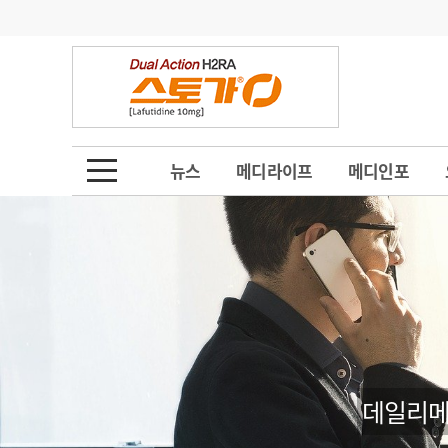
기부
모집
메디인포
인사
부음
오피니언
칼럼
건강정보
금주의 검색어
인물
초대석
피플
뉴스
메디라이프
메디인포
1
의사인력 수급 추
동영상뉴스
2
성분명 처방
포토뉴스
포토뉴스
3
AI의료
4
전공의 모집 결과
메디 Hospital
지역병원
중소병원
5
의사국시 합격률
인포메이션
행정처분
판례
데일리메
학회·연수강좌
학회/연수강좌
행사