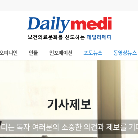
변경
사고
수첩
오피니언
인물
인포메이션
포토뉴스
동영상뉴스
계
6
관리급여 실시
7
지필공 지원책
8
수련환경 개선
9
의과대학 입시
기사제보
10
약가인하
유권해석
정책/통계
공시
디는 독자 여러분의 소중한 의견과 제보를 기