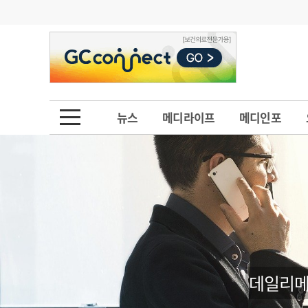
기부
모집
메디인포
인사
부음
오피니언
칼럼
건강정보
금주의 검색어
인물
초대석
피플
뉴스
메디라이프
메디인포
1
의사인력 수급 추
동영상뉴스
2
성분명 처방
포토뉴스
포토뉴스
3
AI의료
4
전공의 모집 결과
메디 Hospital
지역병원
중소병원
5
의사국시 합격률
인포메이션
행정처분
판례
데일리메
학회·연수강좌
학회/연수강좌
행사