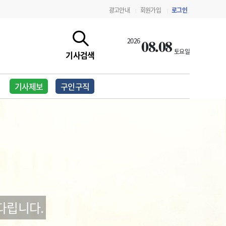
광고안내
회원가입
로그인
|
|
08.08
2026
토요일
기사검색
기사제보
구인구직
지침·기준·평가
약제급여 심사 결과
다립니다.