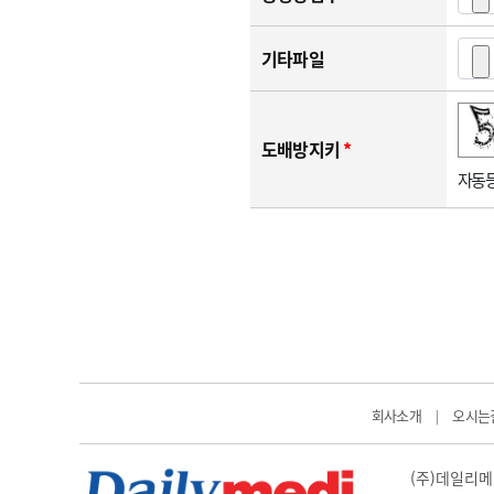
기타파일
숫자음성듣기
새로고침
도배방지키
*
자동등
회사소개
오시는
|
(주)데일리메디