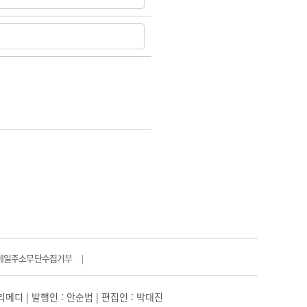
메일주소무단수집거부
|
일리메디 | 발행인 : 안순범 | 편집인 : 박대진