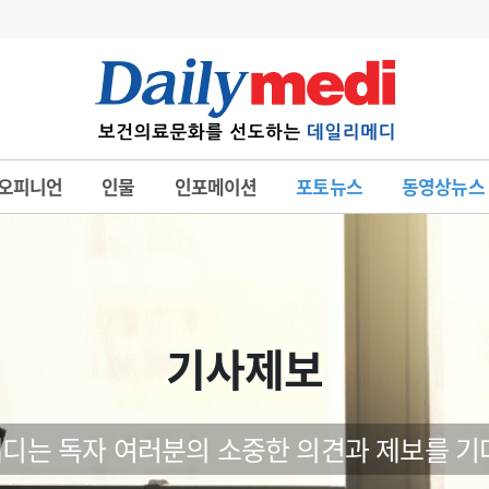
변경
사고
수첩
오피니언
인물
인포메이션
포토뉴스
동영상뉴스
계
6
관리급여 실시
7
지필공 지원책
8
수련환경 개선
9
의과대학 입시
기사제보
10
약가인하
유권해석
정책/통계
공시
디는 독자 여러분의 소중한 의견과 제보를 기