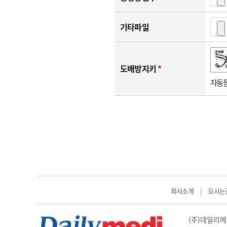
기타파일
숫자음성듣기
새로고침
도배방지키
*
자동등
회사소개
오시는
|
(주)데일리메디