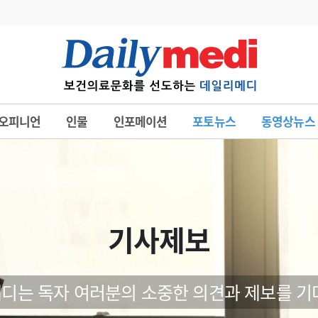
변경
사고
수첩
오피니언
인물
인포메이션
포토뉴스
동영상뉴스
계
6
관리급여 실시
7
지필공 지원책
8
수련환경 개선
9
의과대학 입시
기사제보
10
약가인하
유권해석
정책/통계
공시
디는 독자 여러분의 소중한 의견과 제보를 기