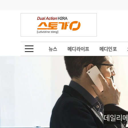
기부
모집
메디인포
인사
부음
오피니언
칼럼
건강정보
금주의 검색어
인물
초대석
피플
뉴스
메디라이프
메디인포
1
의사인력 수급 추
동영상뉴스
2
성분명 처방
포토뉴스
포토뉴스
3
AI의료
4
전공의 모집 결과
메디 Hospital
지역병원
중소병원
5
의사국시 합격률
인포메이션
행정처분
판례
데일리메
학회·연수강좌
학회/연수강좌
행사