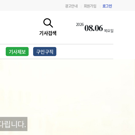
광고안내
회원가입
로그인
|
|
08.06
2026
목요일
기사검색
기사제보
구인구직
지침·기준·평가
약제급여 심사 결과
다립니다.