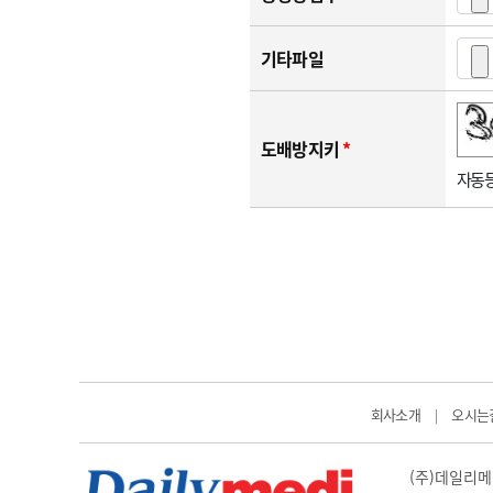
기타파일
숫자음성듣기
새로고침
도배방지키
*
자동등
회사소개
오시는
|
(주)데일리메디