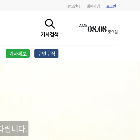
광고안내
회원가입
로그인
|
|
08.08
2026
토요일
기사검색
기사제보
구인구직
지침·기준·평가
약제급여 심사 결과
다립니다.