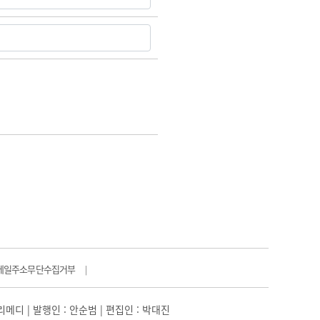
메일주소무단수집거부
|
일리메디 | 발행인 : 안순범 | 편집인 : 박대진