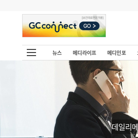
기부
모집
메디인포
인사
부음
오피니언
칼럼
건강정보
금주의 검색어
인물
초대석
피플
뉴스
메디라이프
메디인포
1
의사인력 수급 추
동영상뉴스
2
성분명 처방
포토뉴스
포토뉴스
3
AI의료
4
전공의 모집 결과
메디 Hospital
지역병원
중소병원
5
의사국시 합격률
인포메이션
행정처분
판례
데일리메
학회·연수강좌
학회/연수강좌
행사