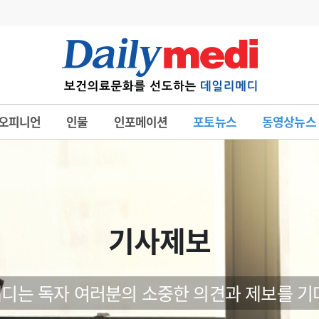
변경
사고
수첩
오피니언
인물
인포메이션
포토뉴스
동영상뉴스
계
6
관리급여 실시
7
지필공 지원책
8
수련환경 개선
9
의과대학 입시
기사제보
10
약가인하
유권해석
정책/통계
공시
디는 독자 여러분의 소중한 의견과 제보를 기