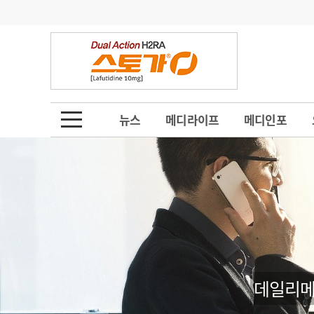
기부
모집
메디인포
인사
부음
오피니언
칼럼
건강정보
금주의 검색어
인물
초대석
피플
뉴스
메디라이프
메디인포
1
의사인력 수급 추
동영상뉴스
2
성분명 처방
포토뉴스
포토뉴스
3
AI의료
4
전공의 모집 결과
메디 Hospital
지역병원
중소병원
5
의사국시 합격률
인포메이션
행정처분
판례
데일리메
학회·연수강좌
학회/연수강좌
행사