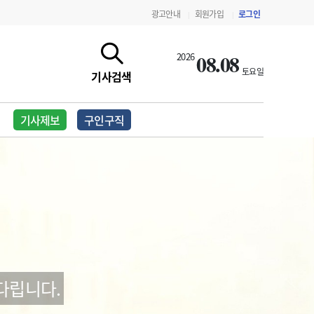
광고안내
회원가입
로그인
|
|
08.08
2026
토요일
기사검색
기사제보
구인구직
지침·기준·평가
약제급여 심사 결과
다립니다.