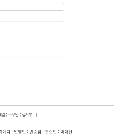
메일주소무단수집거부
|
일리메디 | 발행인 : 안순범 | 편집인 : 박대진