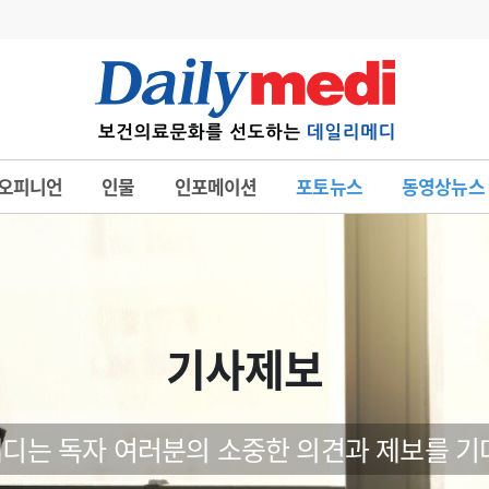
변경
사고
수첩
오피니언
인물
인포메이션
포토뉴스
동영상뉴스
계
6
관리급여 실시
7
지필공 지원책
8
수련환경 개선
9
의과대학 입시
기사제보
10
약가인하
유권해석
정책/통계
공시
디는 독자 여러분의 소중한 의견과 제보를 기