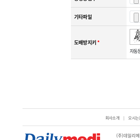
기타파일
숫자음성듣기
새로고침
도배방지키
*
자동등
회사소개
오시는
|
(주)데일리메디