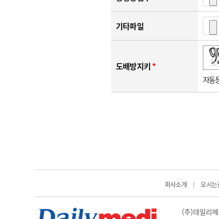
기타파일
숫자음성듣기
새로고침
도배방지키
*
자동등
회사소개
오시는
|
(주)데일리메디