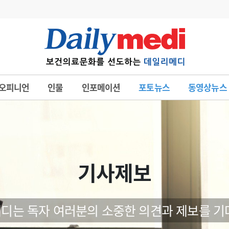
변경
사고
수첩
오피니언
인물
인포메이션
포토뉴스
동영상뉴스
계
6
관리급여 실시
7
지필공 지원책
8
수련환경 개선
9
의과대학 입시
기사제보
10
약가인하
유권해석
정책/통계
공시
디는 독자 여러분의 소중한 의견과 제보를 기