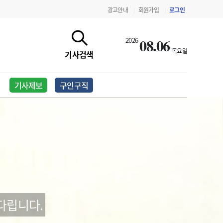
광고안내
회원가입
로그인
|
|
08.06
2026
목요일
기사검색
기사제보
구인구직
지침·기준·평가
약제급여 심사 결과
다립니다.