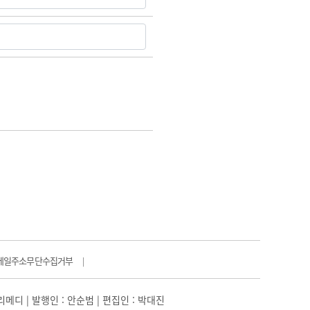
메일주소무단수집거부
|
일리메디 | 발행인 : 안순범 | 편집인 : 박대진