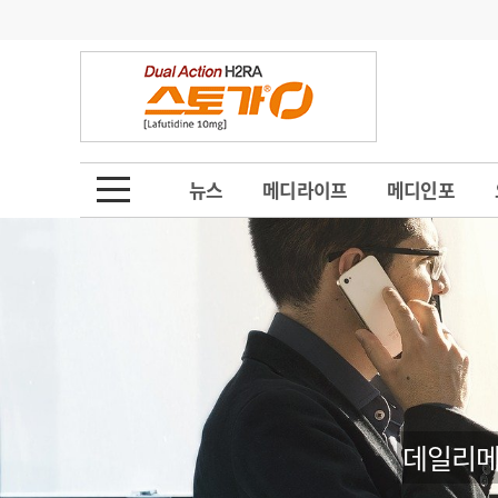
기부
모집
메디인포
인사
부음
오피니언
칼럼
건강정보
금주의 검색어
인물
초대석
피플
뉴스
메디라이프
메디인포
1
의사인력 수급 추
동영상뉴스
2
성분명 처방
포토뉴스
포토뉴스
3
AI의료
4
전공의 모집 결과
메디 Hospital
지역병원
중소병원
5
의사국시 합격률
인포메이션
행정처분
판례
데일리메
학회·연수강좌
학회/연수강좌
행사