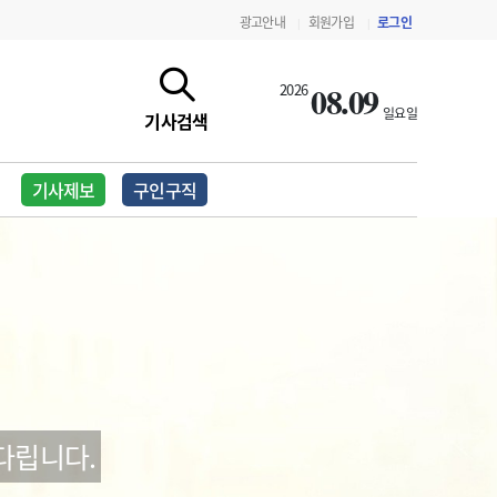
광고안내
회원가입
로그인
|
|
08.09
2026
일요일
기사검색
기사제보
구인구직
지침·기준·평가
약제급여 심사 결과
다립니다.