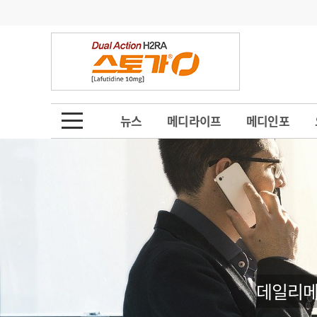
기부
모집
메디인포
인사
부음
오피니언
칼럼
건강정보
금주의 검색어
인물
초대석
피플
뉴스
메디라이프
메디인포
1
의사인력 수급 추
동영상뉴스
2
성분명 처방
포토뉴스
포토뉴스
3
AI의료
4
전공의 모집 결과
메디 Hospital
지역병원
중소병원
5
의사국시 합격률
인포메이션
행정처분
판례
데일리메
학회·연수강좌
학회/연수강좌
행사