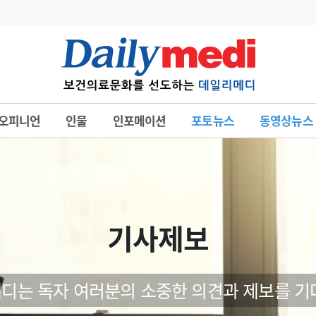
변경
사고
수첩
오피니언
인물
인포메이션
포토뉴스
동영상뉴스
계
6
관리급여 실시
7
지필공 지원책
8
수련환경 개선
9
의과대학 입시
기사제보
10
약가인하
유권해석
정책/통계
공시
디는 독자 여러분의 소중한 의견과 제보를 기