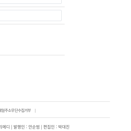
메일주소무단수집거부
|
일리메디 | 발행인 : 안순범 | 편집인 : 박대진