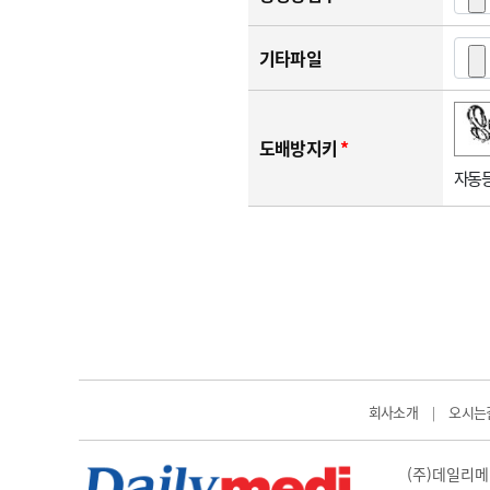
기타파일
숫자음성듣기
새로고침
도배방지키
*
자동등
회사소개
오시는
|
(주)데일리메디