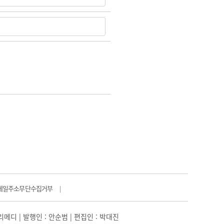
메일주소무단수집거부
|
일리메디 | 발행인 : 안순범 | 편집인 : 박대진