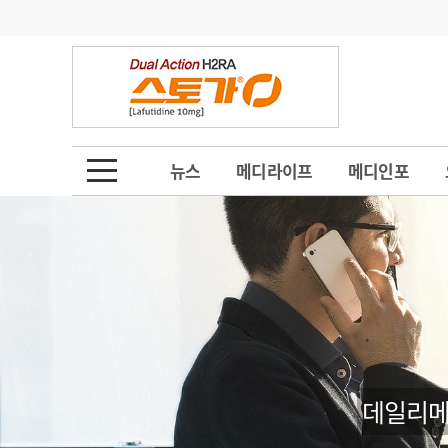
기부
모집
메디인포
인사
부음
오피니언
칼럼
건강정보
금주의 검색어
인물
초대석
피플
뉴스
메디라이프
메디인포
1
의사인력 수급 추
동영상뉴스
2
성분명 처방
포토뉴스
포토뉴스
3
AI의료
4
전공의 모집 결과
메디 Hospital
지역병원
중소병원
5
의사국시 합격률
인포메이션
행정처분
판례
데일리메
학회·연수강좌
학회/연수강좌
행사