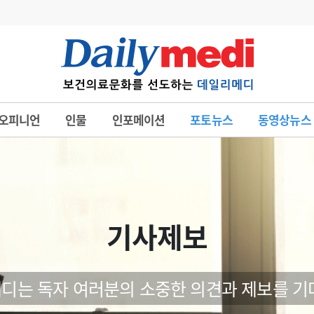
변경
사고
수첩
오피니언
인물
인포메이션
포토뉴스
동영상뉴스
계
6
관리급여 실시
7
지필공 지원책
8
수련환경 개선
9
의과대학 입시
기사제보
10
약가인하
유권해석
정책/통계
공시
디는 독자 여러분의 소중한 의견과 제보를 기