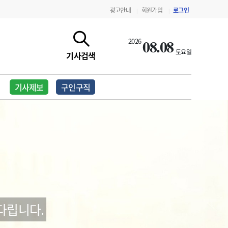
광고안내
회원가입
로그인
|
|
08.08
2026
토요일
기사검색
기사제보
구인구직
지침·기준·평가
약제급여 심사 결과
다립니다.