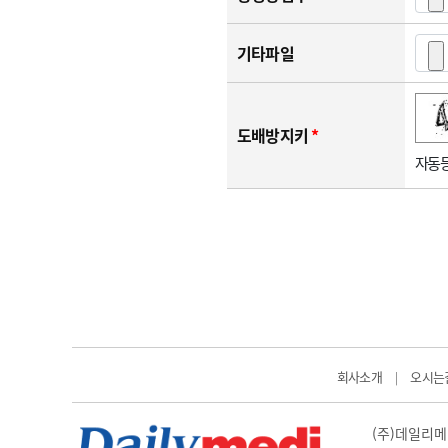
기타파일
숫자음성듣기
새로고침
도배방지키
*
자동등
회사소개
오시는
|
(주)데일리메디