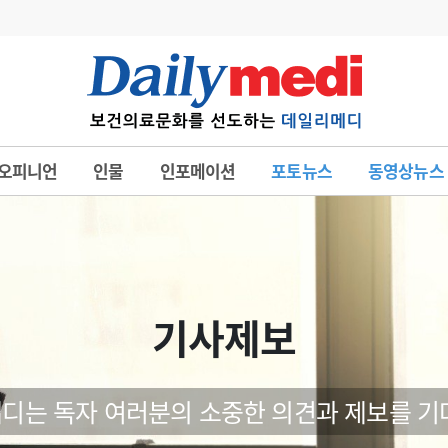
변경
사고
수첩
오피니언
인물
인포메이션
포토뉴스
동영상뉴스
계
6
관리급여 실시
7
지필공 지원책
8
수련환경 개선
9
의과대학 입시
기사제보
10
약가인하
유권해석
정책/통계
공시
디는 독자 여러분의 소중한 의견과 제보를 기