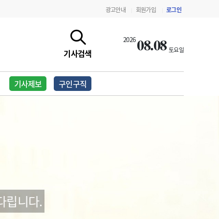
광고안내
회원가입
로그인
|
|
08.08
2026
토요일
기사검색
기사제보
구인구직
지침·기준·평가
약제급여 심사 결과
다립니다.