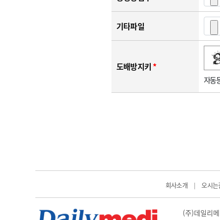
기타파일
숫자음성듣기
새로고침
도배방지키
*
자동등
회사소개
오시는
|
(주)데일리메디