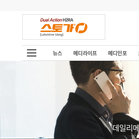
기부
모집
메디인포
인사
부음
오피니언
칼럼
건강정보
금주의 검색어
인물
초대석
피플
뉴스
메디라이프
메디인포
1
의사인력 수급 추
동영상뉴스
2
성분명 처방
포토뉴스
포토뉴스
3
AI의료
4
전공의 모집 결과
메디 Hospital
지역병원
중소병원
5
의사국시 합격률
인포메이션
행정처분
판례
데일리메
학회·연수강좌
학회/연수강좌
행사