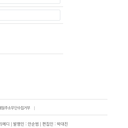
메일주소무단수집거부
|
일리메디 | 발행인 : 안순범 | 편집인 : 박대진