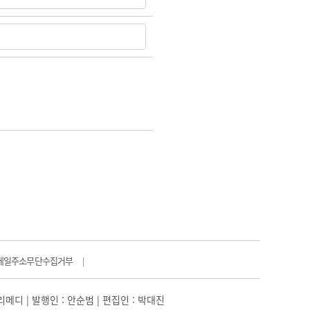
메일주소무단수집거부
|
일리메디 | 발행인 : 안순범 | 편집인 : 박대진