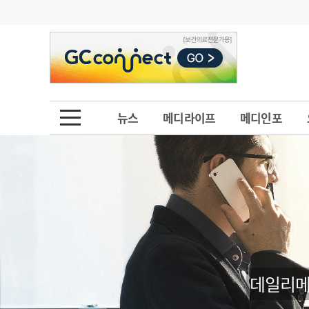
기부
모집
메디인포
인사
부음
오피니언
칼럼
건강정보
금주의 검색어
인물
초대석
피플
뉴스
메디라이프
메디인포
1
의사인력 수급 추
동영상뉴스
2
성분명 처방
포토뉴스
포토뉴스
3
AI의료
4
전공의 모집 결과
메디 Hospital
지역병원
중소병원
5
의사국시 합격률
인포메이션
행정처분
판례
데일리메
학회·연수강좌
학회/연수강좌
행사