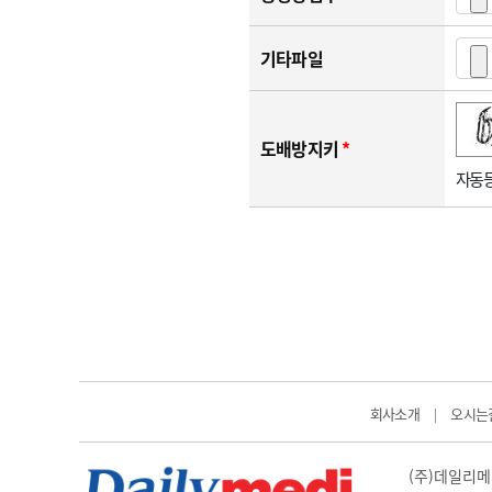
기타파일
숫자음성듣기
새로고침
도배방지키
*
자동등
회사소개
오시는
|
(주)데일리메디