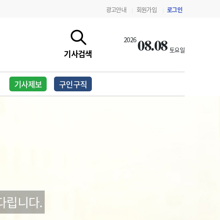
광고안내
회원가입
로그인
|
|
08.08
2026
토요일
기사검색
기사제보
구인구직
지침·기준·평가
약제급여 심사 결과
다립니다.