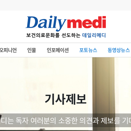
변경
사고
수첩
오피니언
인물
인포메이션
포토뉴스
동영상뉴스
계
6
관리급여 실시
7
지필공 지원책
8
수련환경 개선
9
의과대학 입시
기사제보
10
약가인하
유권해석
정책/통계
공시
디는 독자 여러분의 소중한 의견과 제보를 기