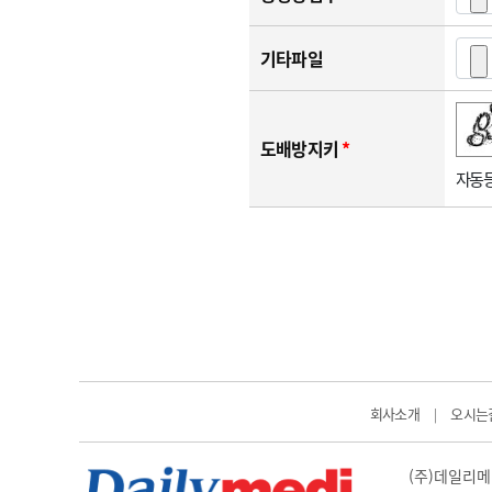
기타파일
숫자음성듣기
새로고침
도배방지키
*
자동등
회사소개
오시는
|
(주)데일리메디