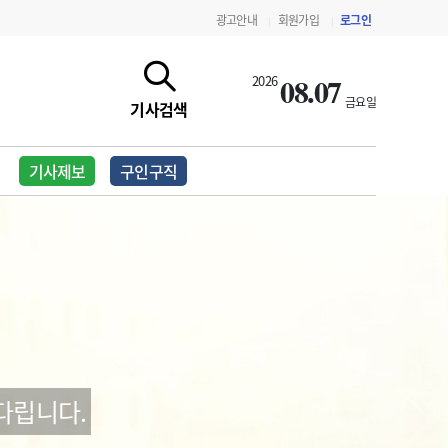
광고안내
회원가입
로그인
|
|
08.07
2026
금요일
기사검색
기사제보
구인구직
지침·기준·평가
약제급여 심사 결과
다립니다.