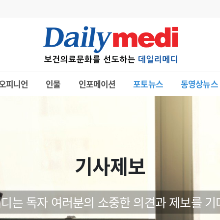
변경
사고
수첩
오피니언
인물
인포메이션
포토뉴스
동영상뉴스
계
6
관리급여 실시
7
지필공 지원책
8
수련환경 개선
9
의과대학 입시
기사제보
10
약가인하
유권해석
정책/통계
공시
디는 독자 여러분의 소중한 의견과 제보를 기