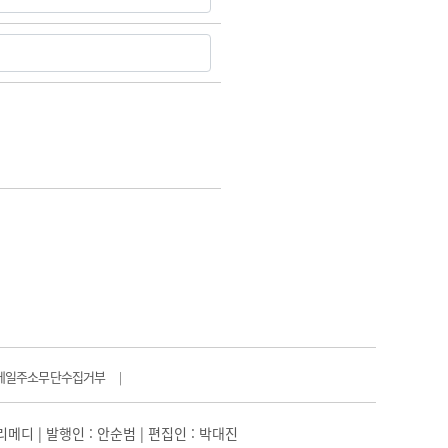
메일주소무단수집거부
|
일리메디 | 발행인 : 안순범 | 편집인 : 박대진