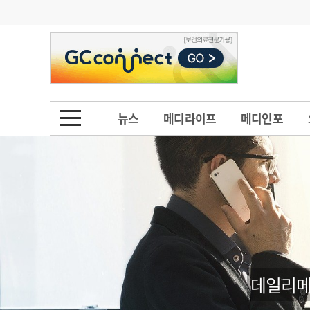
기부
모집
메디인포
인사
부음
오피니언
칼럼
건강정보
금주의 검색어
인물
초대석
피플
뉴스
메디라이프
메디인포
1
의사인력 수급 추
동영상뉴스
2
성분명 처방
포토뉴스
포토뉴스
3
AI의료
4
전공의 모집 결과
메디 Hospital
지역병원
중소병원
5
의사국시 합격률
인포메이션
행정처분
판례
데일리메
학회·연수강좌
학회/연수강좌
행사