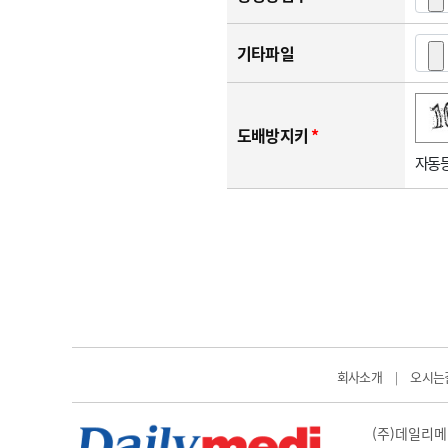
기타파일
숫자음성듣기
새로고침
도배방지키
*
자동등
회사소개
오시는
|
(주)데일리메디