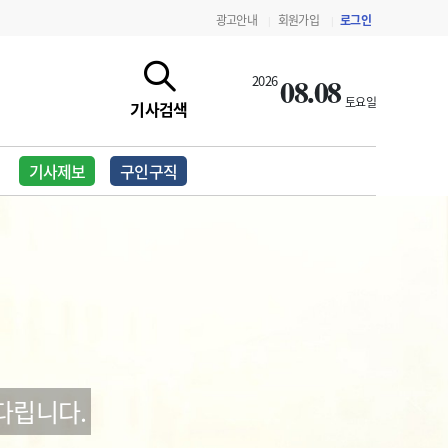
광고안내
회원가입
로그인
|
|
08.08
2026
토요일
기사검색
기사제보
구인구직
지침·기준·평가
약제급여 심사 결과
다립니다.