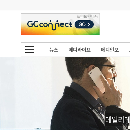
기부
모집
메디인포
인사
부음
오피니언
칼럼
건강정보
금주의 검색어
인물
초대석
피플
뉴스
메디라이프
메디인포
1
의사인력 수급 추
동영상뉴스
2
성분명 처방
포토뉴스
포토뉴스
3
AI의료
4
전공의 모집 결과
메디 Hospital
지역병원
중소병원
5
의사국시 합격률
인포메이션
행정처분
판례
데일리메
학회·연수강좌
학회/연수강좌
행사