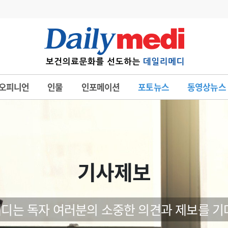
변경
사고
수첩
오피니언
인물
인포메이션
포토뉴스
동영상뉴스
계
6
관리급여 실시
7
지필공 지원책
8
수련환경 개선
9
의과대학 입시
기사제보
10
약가인하
유권해석
정책/통계
공시
디는 독자 여러분의 소중한 의견과 제보를 기