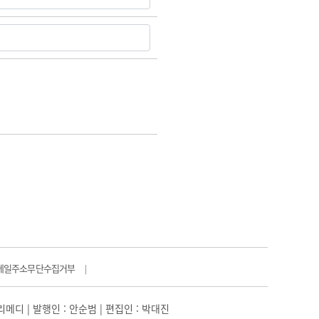
메일주소무단수집거부
|
일리메디 | 발행인 : 안순범 | 편집인 : 박대진