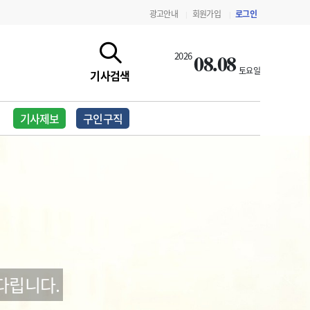
광고안내
회원가입
로그인
|
|
08.08
2026
토요일
기사검색
기사제보
구인구직
지침·기준·평가
약제급여 심사 결과
다립니다.