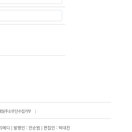
메일주소무단수집거부
|
일리메디 | 발행인 : 안순범 | 편집인 : 박대진