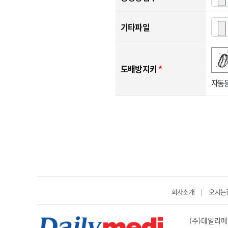
기타파일
숫자음성듣기
새로고침
도배방지키
*
자동등
회사소개
오시는
|
(주)데일리메디