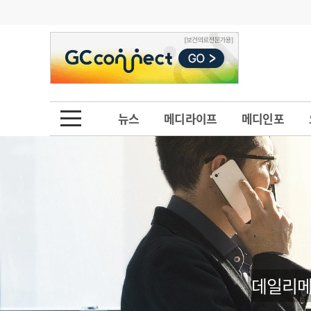
기부
모집
메디인포
인사
부음
오피니언
칼럼
건강정보
금주의 검색어
인물
초대석
피플
뉴스
메디라이프
메디인포
1
의사인력 수급 추
동영상뉴스
2
성분명 처방
포토뉴스
포토뉴스
3
AI의료
4
전공의 모집 결과
메디 Hospital
지역병원
중소병원
5
의사국시 합격률
인포메이션
행정처분
판례
데일리메
학회·연수강좌
학회/연수강좌
행사