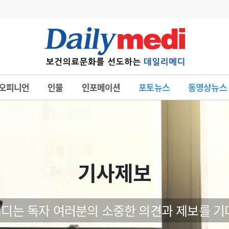
변경
사고
수첩
오피니언
인물
인포메이션
포토뉴스
동영상뉴스
계
6
관리급여 실시
7
지필공 지원책
8
수련환경 개선
9
의과대학 입시
기사제보
10
약가인하
유권해석
정책/통계
공시
디는 독자 여러분의 소중한 의견과 제보를 기