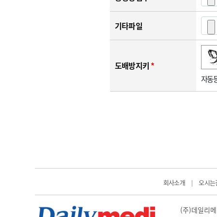
기타파일
숫자음성듣기
새로고침
도배방지키
*
자동등
회사소개
오시는
|
(주)데일리메디