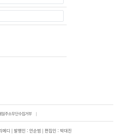
메일주소무단수집거부
|
일리메디 | 발행인 : 안순범 | 편집인 : 박대진