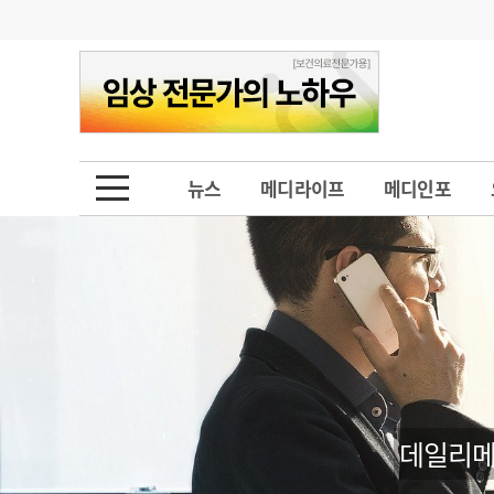
기부
모집
메디인포
인사
부음
오피니언
칼럼
건강정보
금주의 검색어
인물
초대석
피플
뉴스
메디라이프
메디인포
1
의사인력 수급 추
동영상뉴스
2
성분명 처방
포토뉴스
포토뉴스
3
AI의료
4
전공의 모집 결과
메디 Hospital
지역병원
중소병원
5
의사국시 합격률
인포메이션
행정처분
판례
데일리메
학회·연수강좌
학회/연수강좌
행사