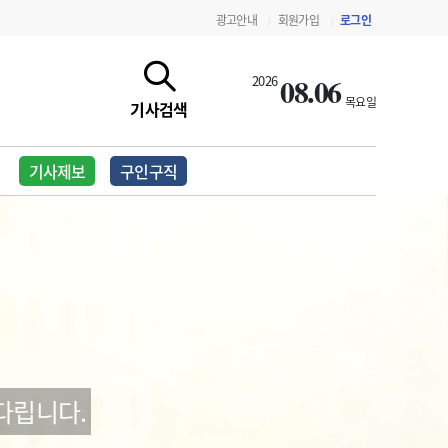
광고안내
회원가입
로그인
|
|
08.06
2026
목요일
기사검색
기사제보
구인구직
지침·기준·평가
약제급여 심사 결과
다립니다.