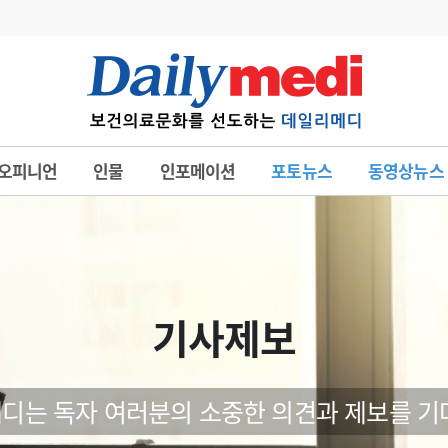
변경
사고
수첩
오피니언
인물
인포메이션
포토뉴스
동영상뉴스
계
6
관리급여 실시
7
지필공 지원책
8
수련환경 개선
9
의과대학 입시
기사제보
10
약가인하
유권해석
정책/통계
공시
디는 독자 여러분의 소중한 의견과 제보를 기