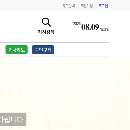
광고안내
회원가입
로그인
|
|
08.09
2026
일요일
기사검색
기사제보
구인구직
지침·기준·평가
약제급여 심사 결과
다립니다.