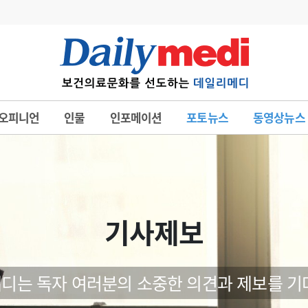
변경
사고
수첩
오피니언
인물
인포메이션
포토뉴스
동영상뉴스
계
6
관리급여 실시
7
지필공 지원책
8
수련환경 개선
9
의과대학 입시
기사제보
10
약가인하
유권해석
정책/통계
공시
디는 독자 여러분의 소중한 의견과 제보를 기