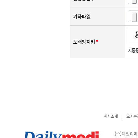
기타파일
숫자음성듣기
새로고침
도배방지키
*
자동등
회사소개
오시는
|
(주)데일리메디