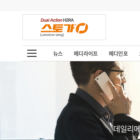
기부
모집
메디인포
인사
부음
오피니언
칼럼
건강정보
금주의 검색어
인물
초대석
피플
뉴스
메디라이프
메디인포
1
의사인력 수급 추
동영상뉴스
2
성분명 처방
포토뉴스
포토뉴스
3
AI의료
4
전공의 모집 결과
메디 Hospital
지역병원
중소병원
5
의사국시 합격률
인포메이션
행정처분
판례
데일리메
학회·연수강좌
학회/연수강좌
행사