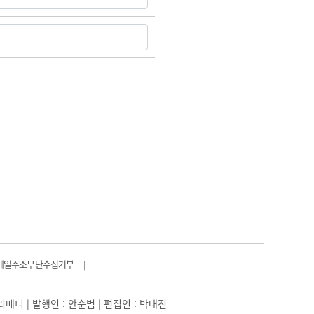
메일주소무단수집거부
|
일리메디 | 발행인 : 안순범 | 편집인 : 박대진