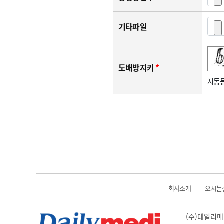
기타파일
숫자음성듣기
새로고침
도배방지키
*
자동등
회사소개
오시는
|
(주)데일리메디