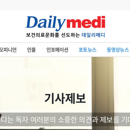
변경
사고
수첩
오피니언
인물
인포메이션
포토뉴스
동영상뉴스
계
6
관리급여 실시
7
지필공 지원책
8
수련환경 개선
9
의과대학 입시
기사제보
10
약가인하
유권해석
정책/통계
공시
디는 독자 여러분의 소중한 의견과 제보를 기