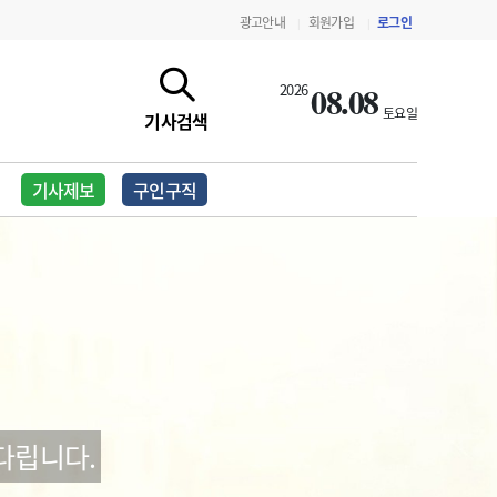
광고안내
회원가입
로그인
|
|
08.08
2026
토요일
기사검색
기사제보
구인구직
지침·기준·평가
약제급여 심사 결과
다립니다.