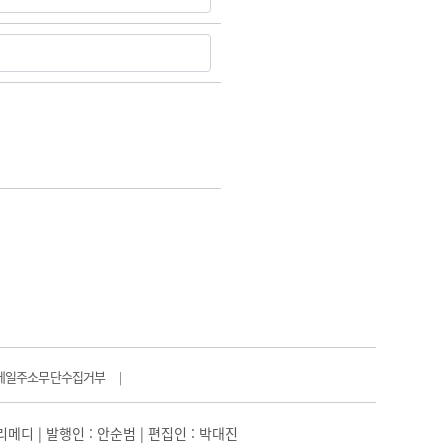
메일주소무단수집거부
|
일리메디 | 발행인 : 안순범 | 편집인 : 박대진