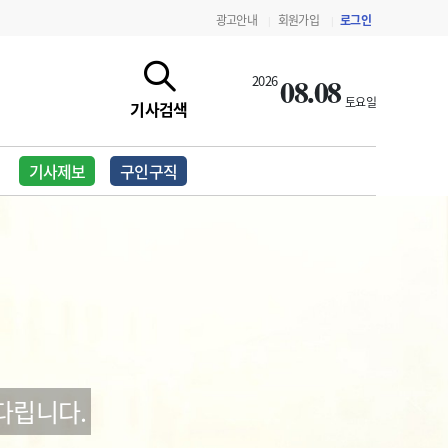
광고안내
회원가입
로그인
|
|
08.08
2026
토요일
기사검색
기사제보
구인구직
지침·기준·평가
약제급여 심사 결과
다립니다.