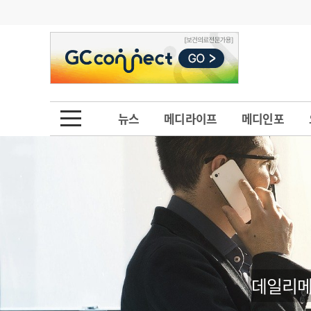
기부
모집
메디인포
인사
부음
오피니언
칼럼
건강정보
금주의 검색어
인물
초대석
피플
뉴스
메디라이프
메디인포
1
의사인력 수급 추
동영상뉴스
2
성분명 처방
포토뉴스
포토뉴스
3
AI의료
4
전공의 모집 결과
메디 Hospital
지역병원
중소병원
5
의사국시 합격률
인포메이션
행정처분
판례
데일리메
학회·연수강좌
학회/연수강좌
행사