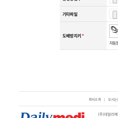
기타파일
숫자음성듣기
새로고침
도배방지키
*
자동등
회사소개
오시는
|
(주)데일리메디