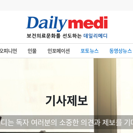
변경
사고
수첩
오피니언
인물
인포메이션
포토뉴스
동영상뉴스
계
6
관리급여 실시
7
지필공 지원책
8
수련환경 개선
9
의과대학 입시
기사제보
10
약가인하
유권해석
정책/통계
공시
디는 독자 여러분의 소중한 의견과 제보를 기