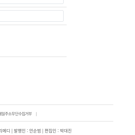
메일주소무단수집거부
|
일리메디 | 발행인 : 안순범 | 편집인 : 박대진