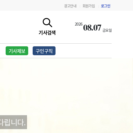
광고안내
회원가입
로그인
|
|
08.07
2026
금요일
기사검색
기사제보
구인구직
지침·기준·평가
약제급여 심사 결과
다립니다.