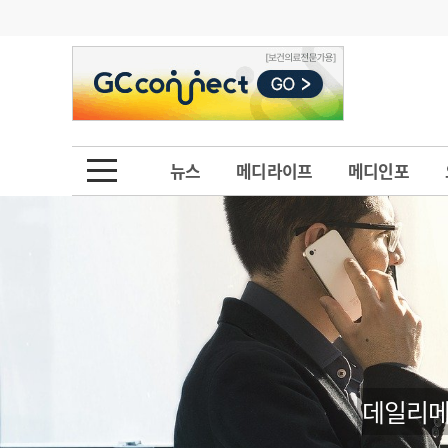
기부
모집
메디인포
인사
부음
오피니언
칼럼
건강정보
금주의 검색어
인물
초대석
피플
뉴스
메디라이프
메디인포
1
의사인력 수급 추
동영상뉴스
2
성분명 처방
포토뉴스
포토뉴스
3
AI의료
4
전공의 모집 결과
메디 Hospital
지역병원
중소병원
5
의사국시 합격률
인포메이션
행정처분
판례
데일리메
학회·연수강좌
학회/연수강좌
행사