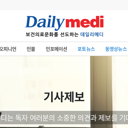
변경
사고
수첩
오피니언
인물
인포메이션
포토뉴스
동영상뉴스
계
6
관리급여 실시
7
지필공 지원책
8
수련환경 개선
9
의과대학 입시
기사제보
10
약가인하
유권해석
정책/통계
공시
디는 독자 여러분의 소중한 의견과 제보를 기