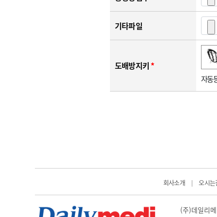
기타파일
숫자음성듣기
새로고침
도배방지키
*
자동등
회사소개
오시는
|
(주)데일리메디