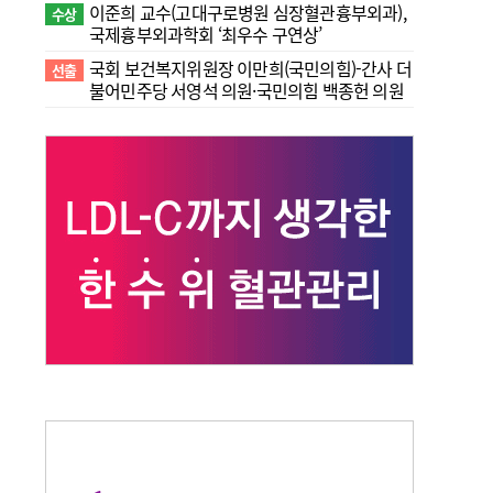
이준희 교수(고대구로병원 심장혈관흉부외과),
수상
국제흉부외과학회 ‘최우수 구연상’
국회 보건복지위원장 이만희(국민의힘)-간사 더
선출
불어민주당 서영석 의원·국민의힘 백종헌 의원