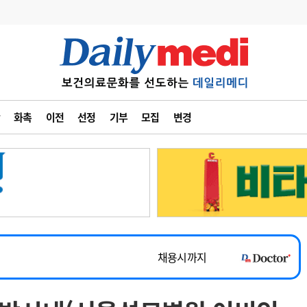
변경
사고
수첩
화촉
이전
선정
기부
모집
변경
계
6
관리급여 실시
7
지필공 지원책
~2026-08-31
8
수련환경 개선
채용시까지
9
의과대학 입시
 공개채용
채용시까지
10
약가인하
유권해석
정책/통계
공시
채용시까지
~2026-08-15