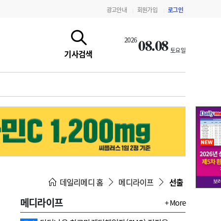
광고안내
회원가입
로그인
|
|
08.08
2026
토요일
기사검색
지침·기준·평가
약제급여 심사 결과
데일리메디 홈
메디라이프
선출
메디라이프
+ More