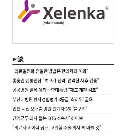
e-談
"의료일원화 유일한 방법은 한의학과 폐과"
홍승권 심평원장 " 초고가 신약, 엄격한 사후 검증"
공공병원 발목 예타…李대통령 "제도 개편 검토"
부산대병원 환자경험평가 3등급 '최하위' 굴욕
인천 시신 오배출 병원 관계자 3명 '불구속'
단기근무 의사 뽑는 'BTS 소속사' 하이브
"의료사고 이력 공개, 고위험 수술 의사 씨 마를 것"