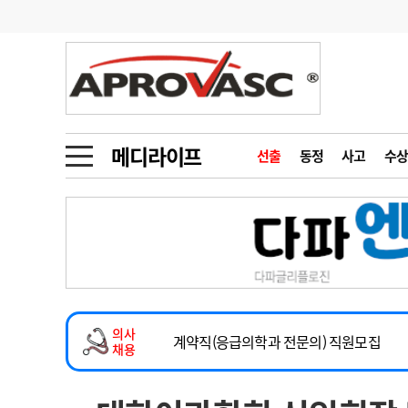
기부
모집
메디인포
인사
부음
오피니언
칼럼
건강정보
금주의 검색어
인물
초대석
피플
메디라이프
선출
동정
사고
수상
1
의사인력 수급 추
동영상뉴스
2
성분명 처방
2026년 하반기 인턴 모집
포토뉴스
포토뉴스
3
AI의료
마취통증의학과 임기제 임상의사 채용
4
전공의 모집 결과
메디 Hospital
지역병원
중소병원
소아청소년과(소아응급전담) 계약직 의사
5
의사국시 합격률
의사
인포메이션
행정처분
판례
계약직(응급의학과 전문의) 직원모집
채용
하반기 전공의(레지던트1년차) 모집
학회·연수강좌
학회/연수강좌
행사