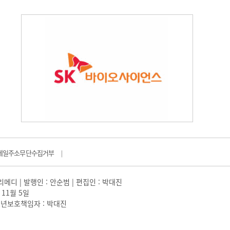
메일주소무단수집거부
|
일리메디 | 발행인 : 안순범 | 편집인 : 박대진
 11월 5일
 |청소년보호책임자 : 박대진