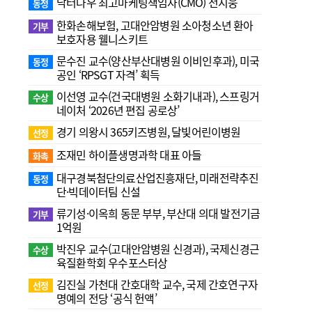
닥터나우 최고마케팅책임자(CMO) 전지웅
동정
한화손해보험, 고대안암병원 소아청소년 환아
기부
보호자용 웰니스키트
문수진 교수( 양산부산대병원 이비인후과), 미국
동정
공인 ‘RPSGT 자격’ 획득
이선영 교수(건국대병원 소화기내과), 스프링거
수상
네이처 ‘2026년 편집 공로상’
경기 의왕시 365키즈병원, 달빛어린이병원
선정
조재민 하이플생명과학 대표 아들
화촉
대구경북첨단의료산업진흥재단, 미래전략추진
동정
단·빅데이터팀 신설
류기성·이옥희 동문 부부, 부산대 의대 발전기금
기부
1억원
박진우 교수(고대안암병원 신경과), 국제신경근
수상
육질환학회 우수포스터상
김진실 가천대 간호대학 교수, 국제 간호연구자
선정
명예의 전당 ‘공식 헌액’