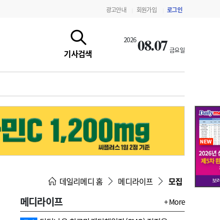
광고안내
회원가입
로그인
|
|
08.07
2026
금요일
기사검색
지침·기준·평가
약제급여 심사 결과
데일리메디 홈
메디라이프
모집
메디라이프
+ More