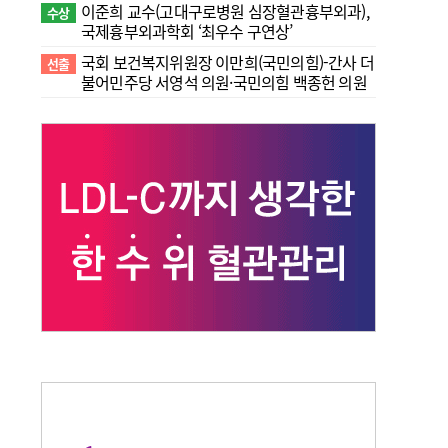
이준희 교수(고대구로병원 심장혈관흉부외과),
수상
국제흉부외과학회 ‘최우수 구연상’
국회 보건복지위원장 이만희(국민의힘)-간사 더
선출
불어민주당 서영석 의원·국민의힘 백종헌 의원