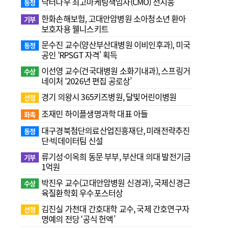
닥터나우 최고마케팅책임자(CMO) 전지웅
동정
한화손해보험, 고대안암병원 소아청소년 환아
기부
보호자용 웰니스키트
문수진 교수( 양산부산대병원 이비인후과), 미국
동정
공인 ‘RPSGT 자격’ 획득
이선영 교수(건국대병원 소화기내과), 스프링거
수상
네이처 ‘2026년 편집 공로상’
경기 의왕시 365키즈병원, 달빛어린이병원
선정
조재민 하이플생명과학 대표 아들
화촉
대구경북첨단의료산업진흥재단, 미래전략추진
동정
단·빅데이터팀 신설
류기성·이옥희 동문 부부, 부산대 의대 발전기금
기부
1억원
박진우 교수(고대안암병원 신경과), 국제신경근
수상
육질환학회 우수포스터상
김진실 가천대 간호대학 교수, 국제 간호연구자
선정
명예의 전당 ‘공식 헌액’