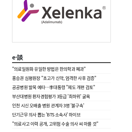
e-談
"의료일원화 유일한 방법은 한의학과 폐과"
홍승권 심평원장 " 초고가 신약, 엄격한 사후 검증"
공공병원 발목 예타…李대통령 "제도 개편 검토"
부산대병원 환자경험평가 3등급 '최하위' 굴욕
인천 시신 오배출 병원 관계자 3명 '불구속'
단기근무 의사 뽑는 'BTS 소속사' 하이브
"의료사고 이력 공개, 고위험 수술 의사 씨 마를 것"