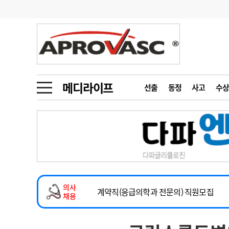
기부
모집
메디인포
인사
부음
오피니언
칼럼
건강정보
금주의 검색어
인물
초대석
피플
메디라이프
선출
동정
사고
수상
1
의사인력 수급 추
동영상뉴스
2
성분명 처방
2026년 하반기 인턴 모집
포토뉴스
포토뉴스
3
AI의료
마취통증의학과 임기제 임상의사 채용
4
전공의 모집 결과
메디 Hospital
지역병원
중소병원
소아청소년과(소아응급전담) 계약직 의사
5
의사국시 합격률
의사
인포메이션
행정처분
판례
계약직(응급의학과 전문의) 직원모집
채용
하반기 전공의(레지던트1년차) 모집
학회·연수강좌
학회/연수강좌
행사