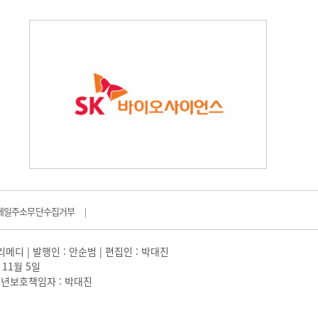
메일주소무단수집거부
|
일리메디 | 발행인 : 안순범 | 편집인 : 박대진
 11월 5일
 |청소년보호책임자 : 박대진