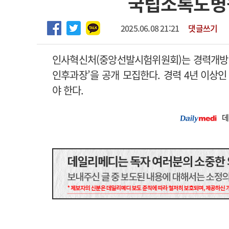
국립소록도병
2026년 하반기 인턴 모집
고객센터
회사소개
법적고지
마취통증의학과 임기제 임상의사 채용
2025.06.08 21:21
댓글쓰기
인사혁신처(중앙선발시험위원회)는 경력개방
인후과장’을 공개 모집한다.
경력 4년 이상인
야 한다.
데