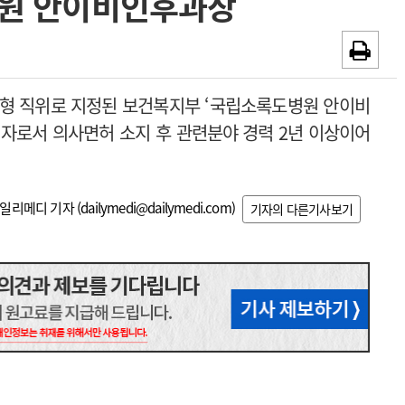
원 안이비인후과장
~2026-08-31
광고안내
채용시까지
형 직위로 지정된 보건복지부 ‘국립소록도병원 안이비
 자로서 의사면허 소지 후 관련분야 경력 2년 이상이어
일리메디 기자 (
dailymedi@dailymedi.com
)
기자의 다른기사보기