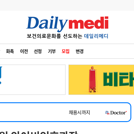
변경
사고
수첩
화촉
이전
선정
기부
모집
변경
계
6
관리급여 실시
7
지필공 지원책
~2026-08-31
8
수련환경 개선
채용시까지
9
의과대학 입시
 공개채용
채용시까지
10
약가인하
유권해석
정책/통계
공시
채용시까지
~2026-08-15