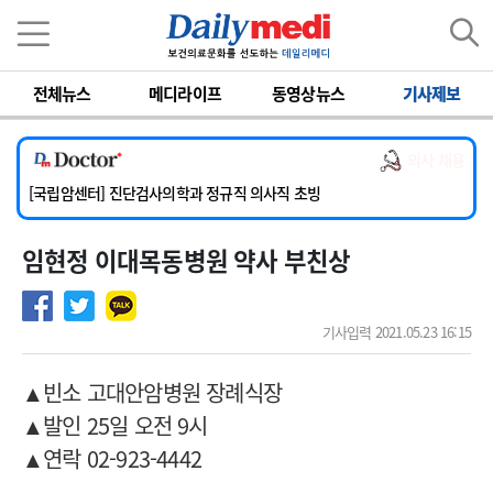
이름
비밀번호
전체뉴스
메디라이프
동영상뉴스
기사제보
[서울아산병원] 2026년 하반기 인턴 모집
[명지병원] 하반기 전공의(인턴) 모집
의사 채용
[동국대학교 경주병원] 내과(소화기, 심장, 내분비), 소아청소년과, 외과, 심장혈관흉부외과, 이비인후과, 병리과 교원 초빙
[국립암센터] 진단검사의학과 정규직 의사직 초빙
[인제대학교해운대백병원] 치과 진료교수 모집 공고
임현정 이대목동병원 약사 부친상
[서울아산병원] 2026년 하반기 인턴 모집
[명지병원] 하반기 전공의(인턴) 모집
기사입력 2021.05.23 16:15
▲빈소 고대안암병원 장례식장
▲발인 25일 오전 9시
▲연락 02-923-4442