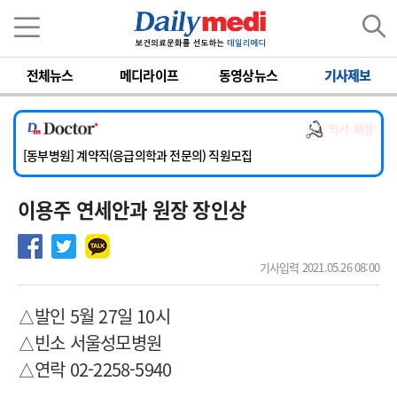
이름
비밀번호
전체뉴스
메디라이프
동영상뉴스
기사제보
[서울아산병원] 2026년 하반기 인턴 모집
[영남대학교의료원] 마취통증의학과 임기제 임상의사 채용
의사 채용
[충남대학교병원] 소아청소년과(소아응급전담) 계약직 의사 공개채용
[동부병원] 계약직(응급의학과 전문의) 직원모집
[이대목동병원] 하반기 전공의(레지던트1년차) 모집
이용주 연세안과 원장 장인상
[서울아산병원] 2026년 하반기 인턴 모집
[영남대학교의료원] 마취통증의학과 임기제 임상의사 채용
기사입력 2021.05.26 08:00
△발인 5월 27일 10시
△빈소 서울성모병원
△연락 02-2258-5940