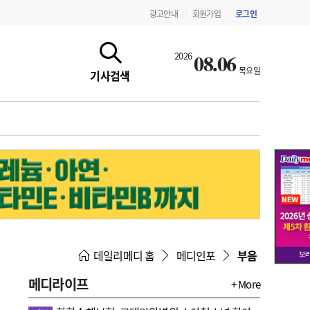
광고안내
회원가입
로그인
|
|
08.06
2026
목요일
기사검색
지침·기준·평가
약제급여 심사 결과
데일리메디 홈
메디인포
부음
메디라이프
+ More