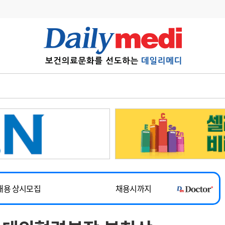
변경
사고
수첩
계
6
관리급여 실시
7
지필공 지원책
~2026-08-31
8
수련환경 개선
채용시까지
9
의과대학 입시
채용시까지
10
약가인하
유권해석
정책/통계
공시
채용 상시모집
채용시까지
~2026-08-15