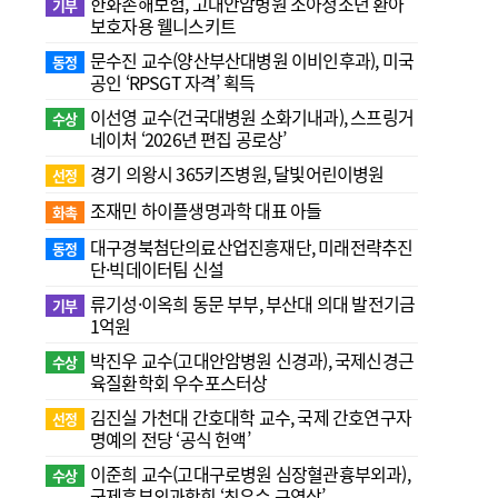
한화손해보험, 고대안암병원 소아청소년 환아
기부
보호자용 웰니스키트
문수진 교수( 양산부산대병원 이비인후과), 미국
동정
공인 ‘RPSGT 자격’ 획득
이선영 교수(건국대병원 소화기내과), 스프링거
수상
네이처 ‘2026년 편집 공로상’
경기 의왕시 365키즈병원, 달빛어린이병원
선정
조재민 하이플생명과학 대표 아들
화촉
대구경북첨단의료산업진흥재단, 미래전략추진
동정
단·빅데이터팀 신설
류기성·이옥희 동문 부부, 부산대 의대 발전기금
기부
1억원
박진우 교수(고대안암병원 신경과), 국제신경근
수상
육질환학회 우수포스터상
김진실 가천대 간호대학 교수, 국제 간호연구자
선정
명예의 전당 ‘공식 헌액’
이준희 교수(고대구로병원 심장혈관흉부외과),
수상
국제흉부외과학회 ‘최우수 구연상’