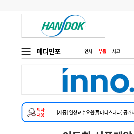
기부
모집
메디인포
인사
부음
오피니언
칼럼
건강정보
금주의 검색어
인물
초대석
피플
메디인포
인사
부음
사고
1
의사인력 수급 추
동영상뉴스
2
성분명 처방
임상전담교원 및 전임의 초빙
포토뉴스
포토뉴스
3
AI의료
[해운대] 2026년 하반기 인턴 모집
4
전공의 모집 결과
메디 Hospital
지역병원
중소병원
건강증진센터 소화기파트 건진교수 초빙
5
의사국시 합격률
의사
인포메이션
행정처분
판례
[세종] 임상교수요원(류마티스내과) 공개
채용
정형외과 일반의 초빙
학회·연수강좌
학회/연수강좌
행사