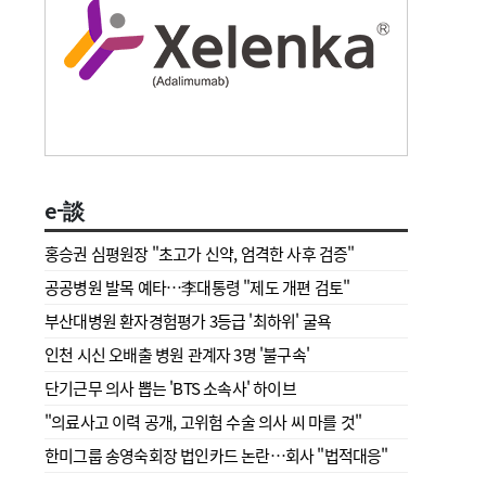
e-談
홍승권 심평원장 " 초고가 신약, 엄격한 사후 검증"
공공병원 발목 예타…李대통령 "제도 개편 검토"
부산대병원 환자경험평가 3등급 '최하위' 굴욕
인천 시신 오배출 병원 관계자 3명 '불구속'
단기근무 의사 뽑는 'BTS 소속사' 하이브
"의료사고 이력 공개, 고위험 수술 의사 씨 마를 것"
한미그룹 송영숙회장 법인카드 논란…회사 "법적대응"