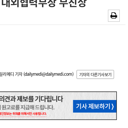
 대외협력부장 부친상
~2026-08-31
광고안내
채용시까지
일리메디 기자 (
dailymedi@dailymedi.com
)
기자의 다른기사보기