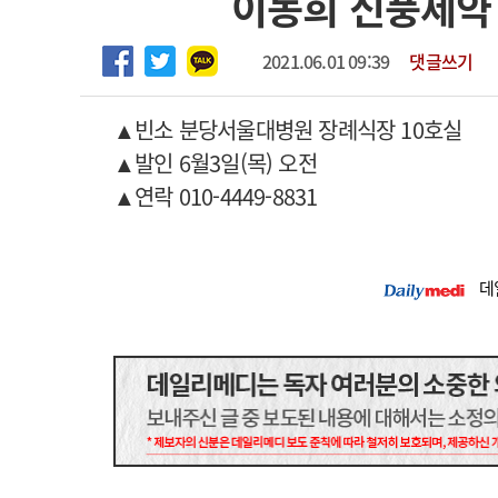
이동희 신풍제약
임상전담교원 및 전임의 초빙
고객센터
회사소개
법적고지
[해운대] 2026년 하반기 인턴 모집
2021.06.01 09:39
댓글쓰기
▲
빈소 분당서울대병원 장례식장 10호실
▲
발인 6월3일(목) 오전
▲
연락 010-4449-8831
데