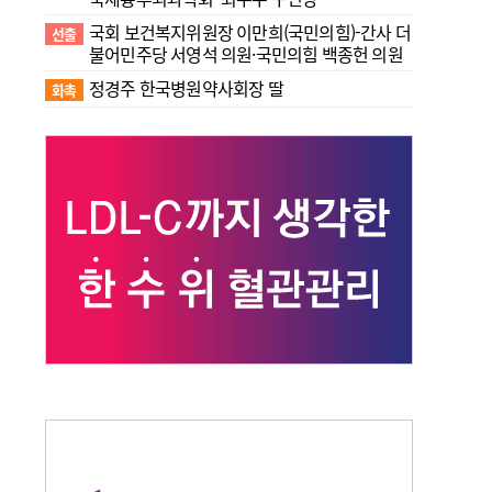
국회 보건복지위원장 이만희(국민의힘)-간사 더
선출
불어민주당 서영석 의원·국민의힘 백종헌 의원
정경주 한국병원약사회장 딸
화촉