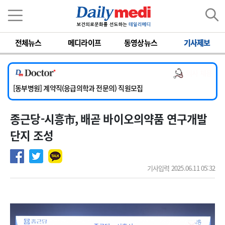
이름
비밀번호
전체뉴스
메디라이프
동영상뉴스
기사제보
[서울아산병원] 2026년 하반기 인턴 모집
[영남대학교의료원] 마취통증의학과 임기제 임상의사 채용
의사 채용
[충남대학교병원] 소아청소년과(소아응급전담) 계약직 의사 공개채용
[동부병원] 계약직(응급의학과 전문의) 직원모집
[이대목동병원] 하반기 전공의(레지던트1년차) 모집
종근당-시흥市, 배곧 바이오의약품 연구개발
[서울아산병원] 2026년 하반기 인턴 모집
[영남대학교의료원] 마취통증의학과 임기제 임상의사 채용
단지 조성
기사입력 2025.06.11 05:32