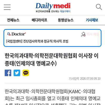
이름
비밀번호
전체뉴스
메디라이프
동영상뉴스
기사제보
[서울아산병원] 2026년 하반기 인턴 모집
[명지병원] 하반기 전공의(인턴) 모집
의사 채용
[동국대학교 경주병원] 내과(소화기, 심장, 내분비), 소아청소년과, 외과, 심장혈관흉부외과, 이비인후과, 병리과 교원 초빙
[국립암센터] 진단검사의학과 정규직 의사직 초빙
[인제대학교해운대백병원] 치과 진료교수 모집 공고
한국의과대학·의학전문대학원협회 이사장 이
[서울아산병원] 2026년 하반기 인턴 모집
[명지병원] 하반기 전공의(인턴) 모집
종태(인제의대 명예교수)
기사입력 2026.07.06 09:10
한국의과대학
·
의학전문대학원협회
(KAMC·
의대협
회
)
는 최근 임시총회를 열고 이종태 인제의대 명예교