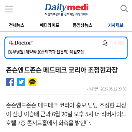
이름
비밀번호
전체뉴스
메디라이프
동영상뉴스
기사제보
[서울아산병원] 2026년 하반기 인턴 모집
[영남대학교의료원] 마취통증의학과 임기제 임상의사 채용
의사 채용
[충남대학교병원] 소아청소년과(소아응급전담) 계약직 의사 공개채용
[동부병원] 계약직(응급의학과 전문의) 직원모집
[이대목동병원] 하반기 전공의(레지던트1년차) 모집
존슨앤드존슨 메드테크 코리아 조정현과장
[서울아산병원] 2026년 하반기 인턴 모집
[영남대학교의료원] 마취통증의학과 임기제 임상의사 채용
기사입력 2026.05.12 20:30
존슨앤드존슨 메드테크 코리아 홍보 담당 조정현 과장
이 신랑 이승배 군과 6월 20일 오후 5시 더 리버사이드
호텔 7층 콘서트홀에서 화촉을 밝힌다.