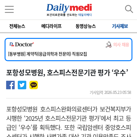
이름
비밀번호
전체뉴스
메디라이프
동영상뉴스
기사제보
[서울아산병원] 2026년 하반기 인턴 모집
[영남대학교의료원] 마취통증의학과 임기제 임상의사 채용
의사 채용
[충남대학교병원] 소아청소년과(소아응급전담) 계약직 의사 공개채용
[동부병원] 계약직(응급의학과 전문의) 직원모집
[이대목동병원] 하반기 전공의(레지던트1년차) 모집
포항성모병원, 호스피스전문기관 평가 ‘우수’
[서울아산병원] 2026년 하반기 인턴 모집
[영남대학교의료원] 마취통증의학과 임기제 임상의사 채용
기사입력 2026.05.23 05:58
포항성모병원 호스피스완화의료센터가 보건복지부가
시행한 ‘2025년 호스피스전문기관 평가’에서 최고 등
급인 ‘우수’를 획득했다. 또한 국립암센터 중앙호스피
스센터가 시행한 사별가족 대상 기관 이용만족도 조사