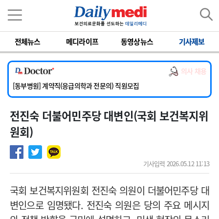
이름
비밀번호
전체뉴스
메디라이프
동영상뉴스
기사제보
[서울아산병원] 2026년 하반기 인턴 모집
[영남대학교의료원] 마취통증의학과 임기제 임상의사 채용
의사 채용
[충남대학교병원] 소아청소년과(소아응급전담) 계약직 의사 공개채용
[동부병원] 계약직(응급의학과 전문의) 직원모집
[이대목동병원] 하반기 전공의(레지던트1년차) 모집
전진숙 더불어민주당 대변인(국회 보건복지위
[서울아산병원] 2026년 하반기 인턴 모집
[영남대학교의료원] 마취통증의학과 임기제 임상의사 채용
원회)
기사입력 2026.05.12 11:13
국회 보건복지위원회 전진숙 의원이 더불어민주당 대
변인으로 임명됐다. 전진숙 의원은 당의 주요 메시지