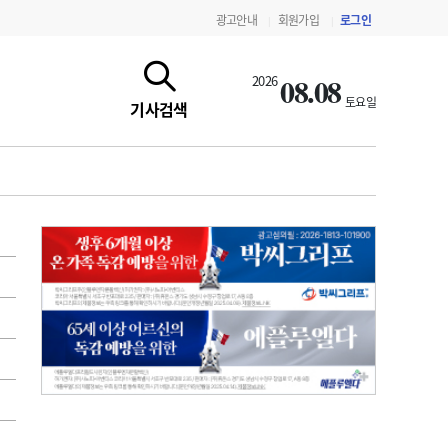
광고안내
회원가입
로그인
|
|
08.08
2026
토요일
기사검색
지침·기준·평가
약제급여 심사 결과