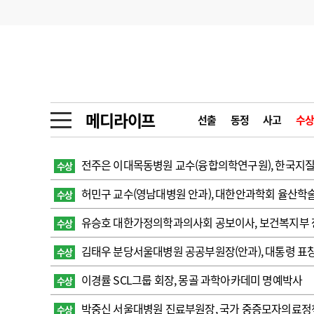
기부
모집
메디인포
인사
부음
오피니언
칼럼
건강정보
금주의 검색어
인물
초대석
피플
메디라이프
선출
동정
사고
수상
1
의사인력 수급 추
동영상뉴스
2
성분명 처방
전주은 이대목동병원 교수(융합의학연구원), 한국지
수상
포토뉴스
포토뉴스
3
AI의료
허민구 교수(영남대병원 안과), 대한안과학회 율산학
수상
4
전공의 모집 결과
메디 Hospital
지역병원
중소병원
유승호 대한가정의학과의사회 공보이사, 보건복지부
수상
5
의사국시 합격률
김태우 분당서울대병원 공공부원장(안과), 대통령 표
수상
인포메이션
행정처분
판례
이경률 SCL그룹 회장, 몽골 과학아카데미 명예박사
수상
학회·연수강좌
학회/연수강좌
행사
박중신 서울대병원 진료부원장, 국가 중증모자의료정책
수상