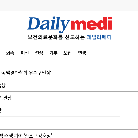
변경
사고
수첩
화촉
이전
선정
기부
모집
변경
계
6
관리급여 실시
7
지필공 지원책
질·동맥경화학회 우수구연상
8
수련환경 개선
술상
9
의과대학 입시
 장관상
10
약가인하
창
유권해석
정책/통계
공시
 수행 기여 ‘황조근정훈장’