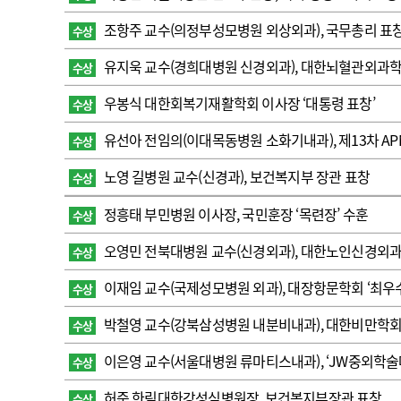
고객센터
회사소개
법적고지
조항주 교수(의정부성모병원 외상외과), 국무총리 표
수상
유지욱 교수(경희대병원 신경외과), 대한뇌혈관외과학
수상
우봉식 대한회복기재활학회 이사장 ‘대통령 표창’
수상
유선아 전임의(이대목동병원 소화기내과), 제13차 APNM
수상
노영 길병원 교수(신경과), 보건복지부 장관 표창
수상
정흥태 부민병원 이사장, 국민훈장 ‘목련장’ 수훈
수상
오영민 전북대병원 교수(신경외과), 대한노인신경외
수상
이재임 교수(국제성모병원 외과), 대장항문학회 ‘최우
수상
박철영 교수(강북삼성병원 내분비내과), 대한비만학
수상
이은영 교수(서울대병원 류마티스내과), ‘JW중외학술
수상
허준 한림대한강성심병원장, 보건복지부장관 표창
수상