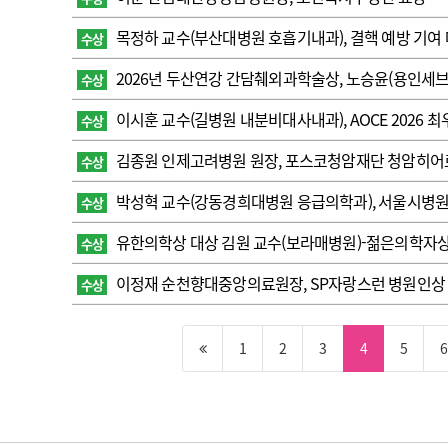
목정하 교수(부산대병원 호흡기내과), 결핵 예방 기여
수상
2026년 두산연강 간담췌외과학술상, 노승윤(용인세브
수상
이시훈 교수(길병원 내분비대사내과), AOCE 2026 
수상
김종원 인제고려병원 원장, 포스코청암재단 청암히어
수상
박성혁 교수(강동경희대병원 응급의학과), 서울시병원
수상
유한의학상 대상 김원 교수(보라매병원)-젊은의학자상
수상
이정재 순천향대중앙의료원장, SP자랑스런 병원인상 
수상
1
2
3
4
5
6