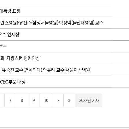
 대통령 표창
란스병원)·유진수(삼성서울병원)·박정익(울산대병원) 교수
최우수 연제상
로즈
회 ‘자랑스런 병원인상’
 유승찬 교수(연세의대)·안유라 교수(서울아산병원)
CEO부문 대상
7
8
9
10
2022년 기사