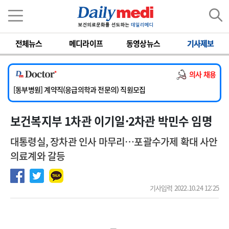
이름
비밀번호
전체뉴스
메디라이프
동영상뉴스
기사제보
[서울아산병원] 2026년 하반기 인턴 모집
[영남대학교의료원] 마취통증의학과 임기제 임상의사 채용
의사 채용
[충남대학교병원] 소아청소년과(소아응급전담) 계약직 의사 공개채용
[동부병원] 계약직(응급의학과 전문의) 직원모집
[이대목동병원] 하반기 전공의(레지던트1년차) 모집
보건복지부 1차관 이기일·2차관 박민수 임명
[서울아산병원] 2026년 하반기 인턴 모집
[영남대학교의료원] 마취통증의학과 임기제 임상의사 채용
대통령실, 장차관 인사 마무리…포괄수가제 확대 사안
의료계와 갈등
기사입력 2022.10.24 12:25