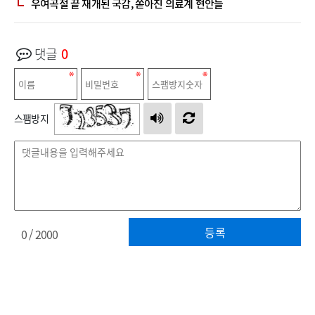
우여곡절 끝 재개된 국감, 쏟아진 의료계 현안들
댓글
0
스팸방지
등록
0
/ 2000