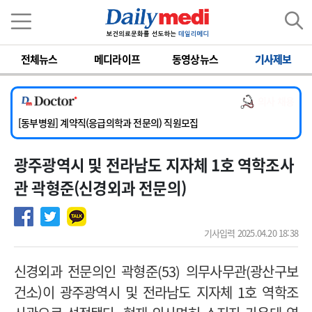
이름
비밀번호
전체뉴스
메디라이프
동영상뉴스
기사제보
[서울아산병원] 2026년 하반기 인턴 모집
[영남대학교의료원] 마취통증의학과 임기제 임상의사 채용
의사 채용
[충남대학교병원] 소아청소년과(소아응급전담) 계약직 의사 공개채용
[동부병원] 계약직(응급의학과 전문의) 직원모집
[이대목동병원] 하반기 전공의(레지던트1년차) 모집
광주광역시 및 전라남도 지자체 1호 역학조사
[서울아산병원] 2026년 하반기 인턴 모집
[영남대학교의료원] 마취통증의학과 임기제 임상의사 채용
관 곽형준(신경외과 전문의)
기사입력 2025.04.20 18:38
신경외과 전문의인 곽형준
(53)
의무사무관(
광산구보
건소)이 광주광역시 및 전라남도 지자체
1
호 역학조