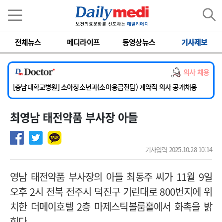
이름
비밀번호
전체뉴스
메디라이프
동영상뉴스
기사제보
[서울아산병원] 2026년 하반기 인턴 모집
의사 채용
[영남대학교의료원] 마취통증의학과 임기제 임상의사 채용
[충남대학교병원] 소아청소년과(소아응급전담) 계약직 의사 공개채용
[동부병원] 계약직(응급의학과 전문의) 직원모집
최영남 태전약품 부사장 아들
[이대목동병원] 하반기 전공의(레지던트1년차) 모집
[서울아산병원] 2026년 하반기 인턴 모집
[영남대학교의료원] 마취통증의학과 임기제 임상의사 채용
기사입력 2025.10.28 10:14
영남 태전약품 부사장의 아들 최동주 씨가 11월 9일
오후 2시
전북 전주시 덕진구 기린대로 800번지에 위
치한
더메이호텔 2층 마제스틱볼룸홀에서 화촉을 밝
힌다.